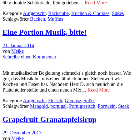
60 g dunkle Schokolade, fein gerieben…
Read More
Kategorie
Aufgetischt
,
Backstube
,
Kuchen & Cookies
,
Süßes
Schlagwörter
Backen
,
Muffins
Eine Portion Musik, bitte!
21. Januar 2014
von
Meike
Schreibe einen Kommentar
Mit musikalischer Begleitung schmeckt`s gleich noch besser. Wie
gut, dass Musik bei uns einen ähnlich hohen Stellenwert wie
Kochen und Essen hat. Nachdem Herr D. sich neulich an die
Plattenteller stellte und einen neuen Mix…
Read More
Kategorie
Aufgetischt
,
Fleisch
,
Gemüse
,
Süßes
Schlagwörter
Mangold
,
portugal
,
Portugiesisch
,
Portwein
,
Steak
Grapefruit-Granatapfelsirup
29. Dezember 2013
von
Meike