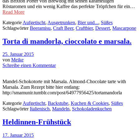
das Brixton Porter von Brewdog mit seinen karamelligen
Röstaromen und ein wenig Kaffee das perfekte Tröpfchen für ein…
Read More
Kategorie
Aufgetischt
,
Ausgetrunken
,
Bier und...
,
Süßes
Schlagwörter
Beeramisu
,
Craft Beer
,
Craftbier
,
Dessert
,
Mascarpone
Torta di mandorla, cioccolato e marsala.
25. Januar 2015
von
Meike
Schreibe einen Kommentar
Mandel-Schokotorte mit Marsala. Almond-Chocolate tarte with
Marsala. Zum Rezept bitte hier entlang:
http://smamunir.tumblr.com/post/64977956425/tortamandorla
Kategorie
Aufgetischt
,
Backstube
,
Kuchen & Cookies
,
Süßes
Schlagwörter
Italienisch
,
Mandeln
,
Schokoladenkuchen
Heldinnen-Frühstück
17. Januar 2015