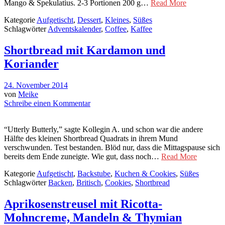
Mango & Spekulatius. 2-3 Portionen 200 g…
Read More
Kategorie
Aufgetischt
,
Dessert
,
Kleines
,
Süßes
Schlagwörter
Adventskalender
,
Coffee
,
Kaffee
Shortbread mit Kardamon und
Koriander
24. November 2014
von
Meike
Schreibe einen Kommentar
“Utterly Butterly,” sagte Kollegin A. und schon war die andere
Hälfte des kleinen Shortbread Quadrats in ihrem Mund
verschwunden. Test bestanden. Blöd nur, dass die Mittagspause sich
bereits dem Ende zuneigte. Wie gut, dass noch…
Read More
Kategorie
Aufgetischt
,
Backstube
,
Kuchen & Cookies
,
Süßes
Schlagwörter
Backen
,
Britisch
,
Cookies
,
Shortbread
Aprikosenstreusel mit Ricotta-
Mohncreme, Mandeln & Thymian