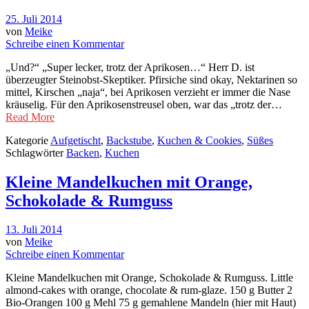
25. Juli 2014
von
Meike
Schreibe einen Kommentar
„Und?“ „Super lecker, trotz der Aprikosen…“ Herr D. ist
überzeugter Steinobst-Skeptiker. Pfirsiche sind okay, Nektarinen so
mittel, Kirschen „naja“, bei Aprikosen verzieht er immer die Nase
kräuselig. Für den Aprikosenstreusel oben, war das „trotz der…
Read More
Kategorie
Aufgetischt
,
Backstube
,
Kuchen & Cookies
,
Süßes
Schlagwörter
Backen
,
Kuchen
Kleine Mandelkuchen mit Orange,
Schokolade & Rumguss
13. Juli 2014
von
Meike
Schreibe einen Kommentar
Kleine Mandelkuchen mit Orange, Schokolade & Rumguss. Little
almond-cakes with orange, chocolate & rum-glaze. 150 g Butter 2
Bio-Orangen 100 g Mehl 75 g gemahlene Mandeln (hier mit Haut)