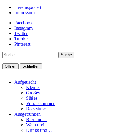
Hereinspaziert!
Impressum
Facebook
Instagram
Twitter
Tumblr
Pinterest
Suche
Öffnen
Schließen
Aufgetischt
Kleines
Großes
Süßes
Vorratskammer
Backstube
Ausgetrunken
Bier und…
Wein und…
Drinks und…