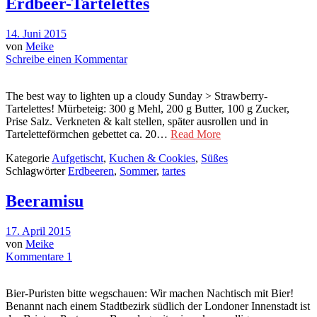
Erdbeer-Tartelettes
14. Juni 2015
von
Meike
Schreibe einen Kommentar
The best way to lighten up a cloudy Sunday > Strawberry-
Tartelettes! Mürbeteig: 300 g Mehl, 200 g Butter, 100 g Zucker,
Prise Salz. Verkneten & kalt stellen, später ausrollen und in
Tarteletteförmchen gebettet ca. 20…
Read More
Kategorie
Aufgetischt
,
Kuchen & Cookies
,
Süßes
Schlagwörter
Erdbeeren
,
Sommer
,
tartes
Beeramisu
17. April 2015
von
Meike
Kommentare 1
Bier-Puristen bitte wegschauen: Wir machen Nachtisch mit Bier!
Benannt nach einem Stadtbezirk südlich der Londoner Innenstadt ist