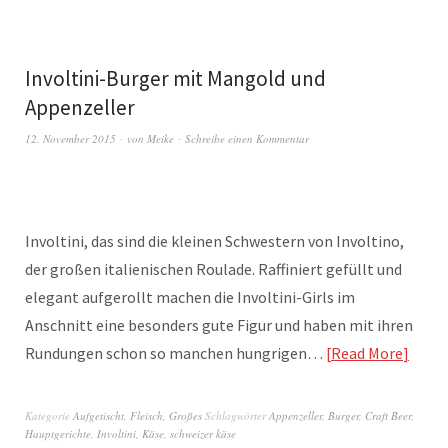
Involtini-Burger mit Mangold und
Appenzeller
12. November 2015
von
Meike
Schreibe einen Kommentar
Involtini, das sind die kleinen Schwestern von Involtino,
der großen italienischen Roulade. Raffiniert gefüllt und
elegant aufgerollt machen die Involtini-Girls im
Anschnitt eine besonders gute Figur und haben mit ihren
Rundungen schon so manchen hungrigen…
Read More
Kategorie
Aufgetischt
,
Fleisch
,
Großes
Schlagwörter
Appenzeller
,
Burger
,
Craft Beer
,
Hauptgerichte
,
Involtini
,
Käse
,
schweizer käse