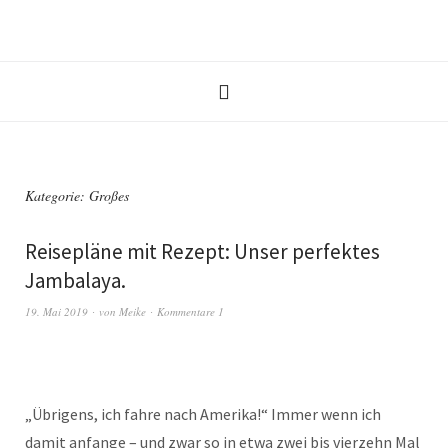
Kategorie:
Großes
Reisepläne mit Rezept: Unser perfektes
Jambalaya.
19. Mai 2019
von
Meike
Kommentare 1
„Übrigens, ich fahre nach Amerika!“ Immer wenn ich
damit anfange – und zwar so in etwa zwei bis vierzehn Mal