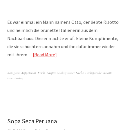
Es war einmal ein Mann namens Otto, der liebte Risotto
und heimlich die brünette Italienerin aus dem
Nachbarhaus. Dieser machte er oft kleine Komplimente,
die sie schüchtern annahm und ihn dafür immer wieder
mit ihrem…
Read More
Kategorie
Aufgetischt
,
Fisch
,
Großes
Schlagwörter
Lachs
,
Lachsforelle
,
Risotto
,
valentinstag
Sopa Seca Peruana