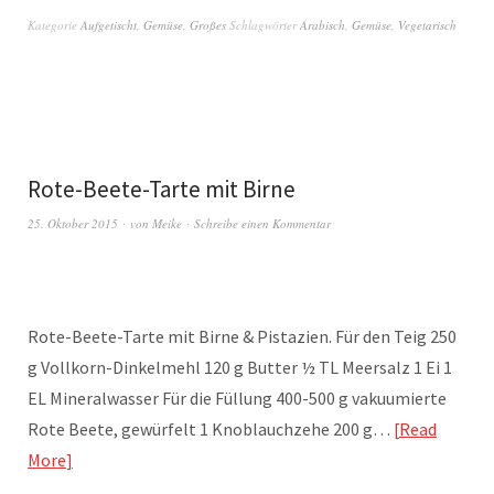
Kategorie
Aufgetischt
,
Gemüse
,
Großes
Schlagwörter
Arabisch
,
Gemüse
,
Vegetarisch
Rote-Beete-Tarte mit Birne
25. Oktober 2015
von
Meike
Schreibe einen Kommentar
Rote-Beete-Tarte mit Birne & Pistazien. Für den Teig 250
g Vollkorn-Dinkelmehl 120 g Butter ½ TL Meersalz 1 Ei 1
EL Mineralwasser Für die Füllung 400-500 g vakuumierte
Rote Beete, gewürfelt 1 Knoblauchzehe 200 g…
Read
More