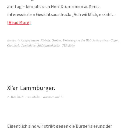
am Tag – bemüht sich Herr D. um einen äußerst
interessierten Gesichtsausdruck: „Ach wirklich, erzähl…
Read More
Kategorie
Ausgegangen
,
Fleisch
,
Großes
,
Unterwegs in der Welt
Schlagwörter
Cajun
,
Creolisch
,
Jambalaya
,
Südstaatenküche
,
USA Reise
Xi’an Lammburger.
2. Mai 2018
von
Meike
Kommentare 2
Eigentlich sind wir strikt gegen die Burgerisierung der