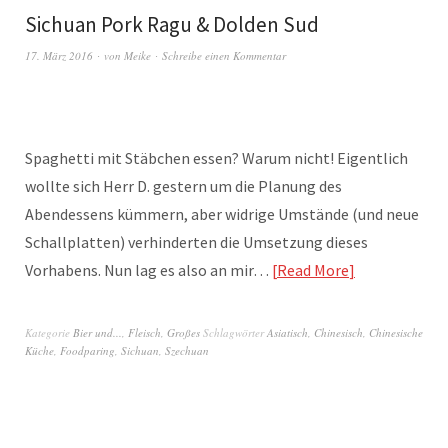
Sichuan Pork Ragu & Dolden Sud
17. März 2016
von
Meike
Schreibe einen Kommentar
Spaghetti mit Stäbchen essen? Warum nicht! Eigentlich
wollte sich Herr D. gestern um die Planung des
Abendessens kümmern, aber widrige Umstände (und neue
Schallplatten) verhinderten die Umsetzung dieses
Vorhabens. Nun lag es also an mir…
Read More
Kategorie
Bier und...
,
Fleisch
,
Großes
Schlagwörter
Asiatisch
,
Chinesisch
,
Chinesische
Küche
,
Foodparing
,
Sichuan
,
Szechuan