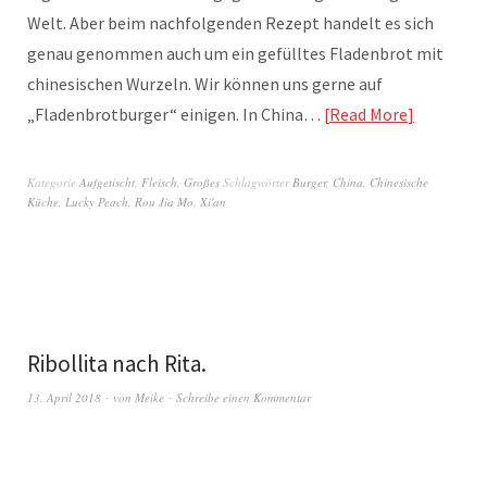
Welt. Aber beim nachfolgenden Rezept handelt es sich
genau genommen auch um ein gefülltes Fladenbrot mit
chinesischen Wurzeln. Wir können uns gerne auf
„Fladenbrotburger“ einigen. In China…
Read More
Kategorie
Aufgetischt
,
Fleisch
,
Großes
Schlagwörter
Burger
,
China
,
Chinesische
Küche
,
Lucky Peach
,
Rou Jia Mo
,
Xi'an
Ribollita nach Rita.
13. April 2018
von
Meike
Schreibe einen Kommentar