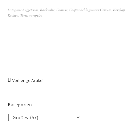
Kategorie
Aufgetischt
,
Backstube
,
Gemüse
,
Großes
Schlagwörter
Gemüse
,
Herzhaft
,
Kuchen
,
Tarte
,
vorspeise
Vorherige Artikel
Kategorien