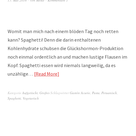
15. Mai 2016
von
Meike
Kommentare 1
Womit man mich nach einem blöden Tag noch retten
kann? Spaghetti! Denn die darin enthaltenen
Kohlenhydrate schubsen die Glückshormon-Produktion
noch einmal ordentlich an und machen lustige Flausen im
Kopf. Spaghetti essen wird niemals langweilig, da es
unzählige…
Read More
Kategorie
Aufgetischt
,
Großes
Schlagwörter
Gastón Acurio
,
Pasta
,
Peruanisch
,
Spaghetti
,
Vegetarisch