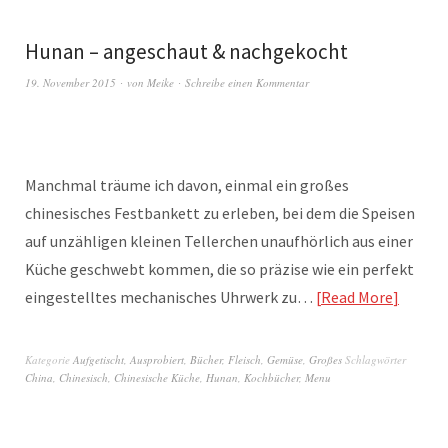
Hunan – angeschaut & nachgekocht
19. November 2015
von
Meike
Schreibe einen Kommentar
Manchmal träume ich davon, einmal ein großes
chinesisches Festbankett zu erleben, bei dem die Speisen
auf unzähligen kleinen Tellerchen unaufhörlich aus einer
Küche geschwebt kommen, die so präzise wie ein perfekt
eingestelltes mechanisches Uhrwerk zu…
Read More
Kategorie
Aufgetischt
,
Ausprobiert
,
Bücher
,
Fleisch
,
Gemüse
,
Großes
Schlagwörter
China
,
Chinesisch
,
Chinesische Küche
,
Hunan
,
Kochbücher
,
Menu