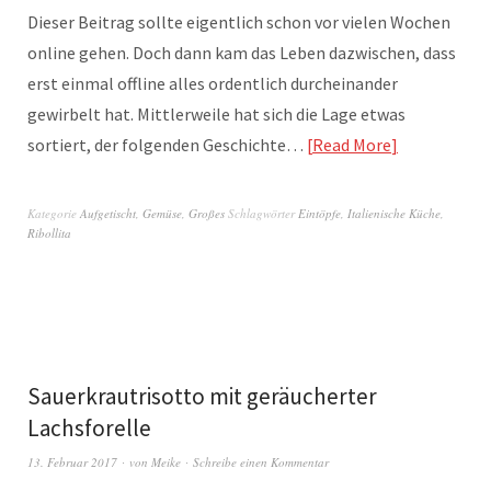
Dieser Beitrag sollte eigentlich schon vor vielen Wochen
online gehen. Doch dann kam das Leben dazwischen, dass
erst einmal offline alles ordentlich durcheinander
gewirbelt hat. Mittlerweile hat sich die Lage etwas
sortiert, der folgenden Geschichte…
Read More
Kategorie
Aufgetischt
,
Gemüse
,
Großes
Schlagwörter
Eintöpfe
,
Italienische Küche
,
Ribollita
Sauerkrautrisotto mit geräucherter
Lachsforelle
13. Februar 2017
von
Meike
Schreibe einen Kommentar