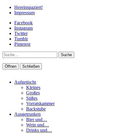
Hereinspaziert!
Impressum
Facebook
Instagram
Twitter
Tumblr
Pinterest
Suche
Öffnen
Schließen
Aufgetischt
Kleines
Großes
Süßes
Vorratskammer
Backstube
Ausgetrunken
Bier und…
Wein und…
Drinks und…