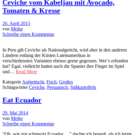
Ceviche vom Kabeljau mit Avocado,
Tomaten & Kresse
26. April 2015
von
Meike
Schreibe einen Kommentar
In Peru gilt Ceviche als Nationalgericht, wird aber in den anderen
Ländern entlang der Küsten Lateinamerikas in
verschiedensten Varianten ebenso gerne gegessen. Wer’s erfunden
hat? Egal, vielleicht hatten auch die Spanier ihre Finger im Spiel
und…
Read More
Kategorie
Aufgetischt
,
Fisch
,
Großes
Schlagwörter
Ceviche
,
Peruanisch
,
Süßkartoffeln
Eat Ecuador
29. Mai 2014
von
Meike
Schreibe einen Kommentar
“Oh, wie gut schmeckt Ecuador…,” dachte ich beseelt, als ich letzte