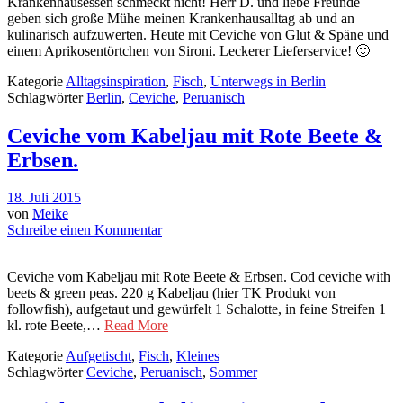
Krankenhausessen schmeckt nicht! Herr D. und liebe Freunde
geben sich große Mühe meinen Krankenhausalltag ab und an
kulinarisch aufzuwerten. Heute mit Ceviche von Glut & Späne und
einem Aprikosentörtchen von Sironi. Leckerer Lieferservice! 🙂
Kategorie
Alltagsinspiration
,
Fisch
,
Unterwegs in Berlin
Schlagwörter
Berlin
,
Ceviche
,
Peruanisch
Ceviche vom Kabeljau mit Rote Beete &
Erbsen.
18. Juli 2015
von
Meike
Schreibe einen Kommentar
Ceviche vom Kabeljau mit Rote Beete & Erbsen. Cod ceviche with
beets & green peas. 220 g Kabeljau (hier TK Produkt von
followfish), aufgetaut und gewürfelt 1 Schalotte, in feine Streifen 1
kl. rote Beete,…
Read More
Kategorie
Aufgetischt
,
Fisch
,
Kleines
Schlagwörter
Ceviche
,
Peruanisch
,
Sommer