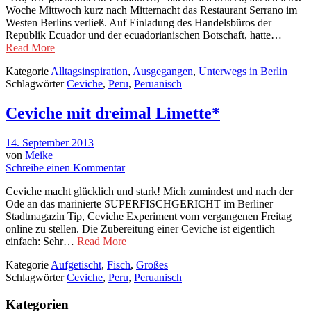
Woche Mittwoch kurz nach Mitternacht das Restaurant Serrano im
Westen Berlins verließ. Auf Einladung des Handelsbüros der
Republik Ecuador und der ecuadorianischen Botschaft, hatte…
Read More
Kategorie
Alltagsinspiration
,
Ausgegangen
,
Unterwegs in Berlin
Schlagwörter
Ceviche
,
Peru
,
Peruanisch
Ceviche mit dreimal Limette*
14. September 2013
von
Meike
Schreibe einen Kommentar
Ceviche macht glücklich und stark! Mich zumindest und nach der
Ode an das marinierte SUPERFISCHGERICHT im Berliner
Stadtmagazin Tip, Ceviche Experiment vom vergangenen Freitag
online zu stellen. Die Zubereitung einer Ceviche ist eigentlich
einfach: Sehr…
Read More
Kategorie
Aufgetischt
,
Fisch
,
Großes
Schlagwörter
Ceviche
,
Peru
,
Peruanisch
Kategorien