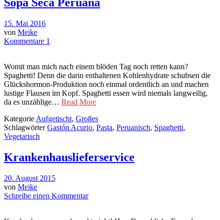
Sopa Seca Peruana
15. Mai 2016
von
Meike
Kommentare 1
Womit man mich nach einem blöden Tag noch retten kann?
Spaghetti! Denn die darin enthaltenen Kohlenhydrate schubsen die
Glückshormon-Produktion noch einmal ordentlich an und machen
lustige Flausen im Kopf. Spaghetti essen wird niemals langweilig,
da es unzählige…
Read More
Kategorie
Aufgetischt
,
Großes
Schlagwörter
Gastón Acurio
,
Pasta
,
Peruanisch
,
Spaghetti
,
Vegetarisch
Krankenhauslieferservice
20. August 2015
von
Meike
Schreibe einen Kommentar