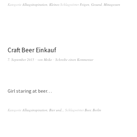
Kategorie
Alltagsinspiration
,
Kleines
Schlagwörter
Feigen
,
Gesund
,
Mittagessen
Craft Beer Einkauf
7. September 2015
von
Meike
Schreibe einen Kommentar
Girl staring at beer…
Kategorie
Alltagsinspiration
,
Bier und...
Schlagwörter
Beer
,
Berlin