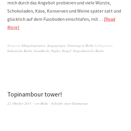
mich durch das Angebot probieren und viele Würste,
Schokoladen, Käse, Konserven und Weine später satt und
glücklich auf dem Fussboden einschlafen, mit…
Read
More
Kategorie
Alltagsinspiration
,
Ausgegangen
,
Unterwegs in Berlin
Schlagwörter
Italienische Küche
,
LuisaKocht
,
Naples
,
Neapel
,
Neapolitanische Küche
Topinambour tower!
22. Oktober 2015
von
Meike
Schreibe einen Kommentar