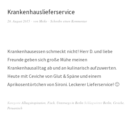
Krankenhauslieferservice
20. August 2015
von
Meike
Schreibe einen Kommentar
Krankenhausessen schmeckt nicht! Herr D. und liebe
Freunde geben sich große Mühe meinen
Krankenhausalltag ab und an kulinarisch aufzuwerten.
Heute mit Ceviche von Glut & Späne und einem
Aprikosentörtchen von Sironi. Leckerer Lieferservice! 🙂
Kategorie
Alltagsinspiration
,
Fisch
,
Unterwegs in Berlin
Schlagwörter
Berlin
,
Ceviche
,
Peruanisch