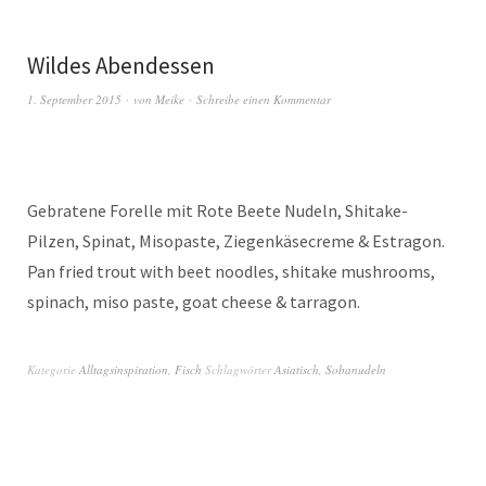
Wildes Abendessen
1. September 2015
von
Meike
Schreibe einen Kommentar
Gebratene Forelle mit Rote Beete Nudeln, Shitake-
Pilzen, Spinat, Misopaste, Ziegenkäsecreme & Estragon.
Pan fried trout with beet noodles, shitake mushrooms,
spinach, miso paste, goat cheese & tarragon.
Kategorie
Alltagsinspiration
,
Fisch
Schlagwörter
Asiatisch
,
Sobanudeln