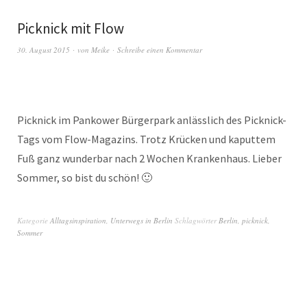
Picknick mit Flow
30. August 2015
von
Meike
Schreibe einen Kommentar
Picknick im Pankower Bürgerpark anlässlich des Picknick-
Tags vom Flow-Magazins. Trotz Krücken und kaputtem
Fuß ganz wunderbar nach 2 Wochen Krankenhaus. Lieber
Sommer, so bist du schön! 🙂
Kategorie
Alltagsinspiration
,
Unterwegs in Berlin
Schlagwörter
Berlin
,
picknick
,
Sommer