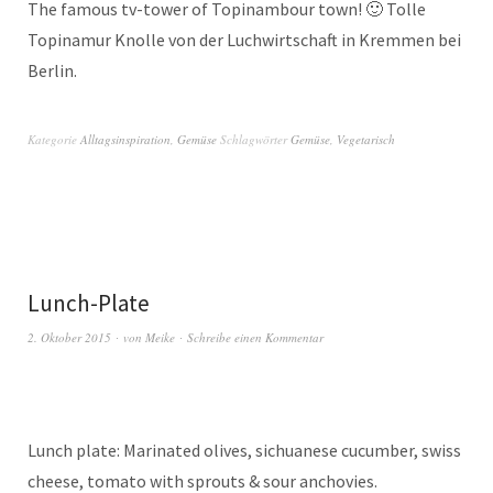
The famous tv-tower of Topinambour town! 🙂 Tolle
Topinamur Knolle von der Luchwirtschaft in Kremmen bei
Berlin.
Kategorie
Alltagsinspiration
,
Gemüse
Schlagwörter
Gemüse
,
Vegetarisch
Lunch-Plate
2. Oktober 2015
von
Meike
Schreibe einen Kommentar
Lunch plate: Marinated olives, sichuanese cucumber, swiss
cheese, tomato with sprouts & sour anchovies.