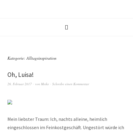
Kategorie:
Alltagsinspiration
Oh, Luisa!
26. Februar 2017
von
Meike
Schreibe einen Kommentar
Mein liebster Traum: Ich, nachts alleine, heimlich
eingeschlossen im Feinkostgeschäft. Ungestört würde ich