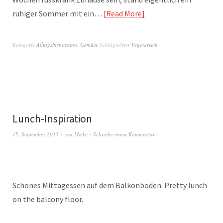
ruhiger Sommer mit ein…
Read More
Kategorie
Alltagsinspiration
,
Gemüse
Schlagwörter
Vegetarisch
Lunch-Inspiration
15. September 2015
von
Meike
Schreibe einen Kommentar
Schönes Mittagessen auf dem Balkonboden. Pretty lunch
on the balcony floor.