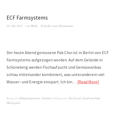
ECF Farmsystems​
29. Juli 2015
von
Meike
Schreibe einen Kommentar
Der heute Abend genossene Pak Choi ist in Berlin von ECF
Farmsystems​ aufgezogen worden. Auf dem Gelände in
Schöneberg werden Fischaufzucht und Gemüseanbau
schlau miteinander kombiniert, was unteranderem viel
Wasser- und Energie einspart. Ich bin…
Read More
Kategorie
Alltagsinspiration
,
Gemüse
Schlagwörter
Eat Local
,
Landwirtschaft
,
Ökologisch