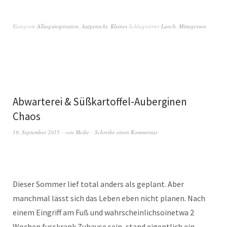
Kategorie
Alltagsinspiration
,
Aufgetischt
,
Kleines
Schlagwörter
Lunch
,
Mittagessen
Abwarterei & Süßkartoffel-Auberginen
Chaos
18. September 2015
von
Meike
Schreibe einen Kommentar
Dieser Sommer lief total anders als geplant. Aber
manchmal lässt sich das Leben eben nicht planen. Nach
einem Eingriff am Fuß und wahrscheinlichsoinetwa 2
Wochen fusskrank Zuhause sein, stand eigentlich ein