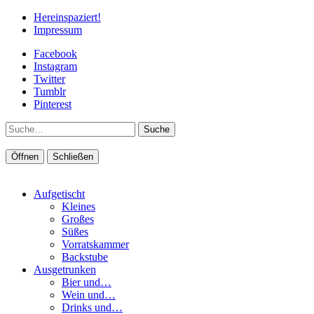
Hereinspaziert!
Impressum
Facebook
Instagram
Twitter
Tumblr
Pinterest
Suche
Öffnen
Schließen
Aufgetischt
Kleines
Großes
Süßes
Vorratskammer
Backstube
Ausgetrunken
Bier und…
Wein und…
Drinks und…