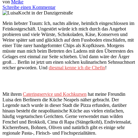
von
Meike
Schreibe einen Kommentar
M
ein liebster Traum: Ich, nachts alleine, heimlich eingeschlossen im
Feinkostgeschäft. Ungestört würde ich mich durch das Angebot
probieren und viele Würste, Schokoladen, Käse, Konserven und
Weine später satt und glücklich auf dem Fussboden einschlafen, mit
einer Tüte rarer handgeformter Chips als Kopfkissen. Morgens
müsste man mich beim Betreten des Ladens mit den Überresten des
Gelages erst einmal zur Seite schieben. Und dann wäre der Ärger
groß… Berlin ist jetzt um einen solchen kulinarischen Sehnsuchtsort
reicher geworden. Und
diesmal kenne ich die Chefin
!
Mit ihrem
Cateringservice und Kochkursen
hat meine Freundin
Luisa den Berlinern die Küche Neapels näher gebracht. Der
Legende nach wurde in dieser Stadt die Pizza erfunden, darüber
hinaus besteht die neapolitanische Küche aus vielen einfachen,
häufig vegetarischen Gerichten. Gerne verwendet man wilden
Fenchel und Brokkoli, Cima di Rapa (Stängelkohl), Endiviensalat,
Kichererbsen, Bohnen, Oliven und natürlich gibt es einige sehr
regionale Pasta-, Fleisch- und Fischspezialitäten.