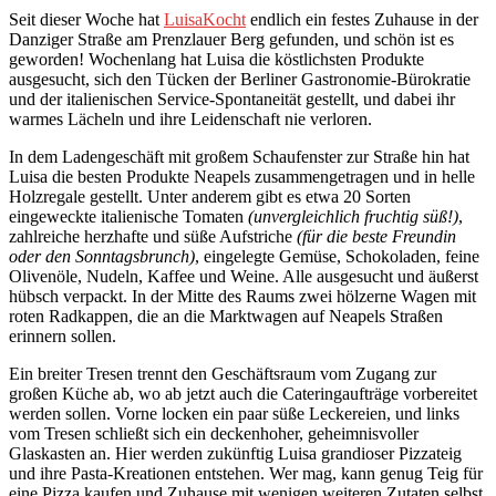
Seit dieser Woche hat
LuisaKocht
endlich ein festes Zuhause in der
Danziger Straße am Prenzlauer Berg gefunden, und schön ist es
geworden! Wochenlang hat Luisa die köstlichsten Produkte
ausgesucht, sich den Tücken der Berliner Gastronomie-Bürokratie
und der italienischen Service-Spontaneität gestellt, und dabei ihr
warmes Lächeln und ihre Leidenschaft nie verloren.
In dem Ladengeschäft mit großem Schaufenster zur Straße hin hat
Luisa die besten Produkte Neapels zusammengetragen und in helle
Holzregale gestellt. Unter anderem gibt es etwa 20 Sorten
eingeweckte italienische Tomaten
(unvergleichlich fruchtig süß!)
,
zahlreiche herzhafte und süße Aufstriche
(für die beste Freundin
oder den Sonntagsbrunch)
, eingelegte Gemüse, Schokoladen, feine
Olivenöle, Nudeln, Kaffee und Weine. Alle ausgesucht und äußerst
hübsch verpackt. In der Mitte des Raums zwei hölzerne Wagen mit
roten Radkappen, die an die Marktwagen auf Neapels Straßen
erinnern sollen.
Ein breiter Tresen trennt den Geschäftsraum vom Zugang zur
großen Küche ab, wo ab jetzt auch die Cateringaufträge vorbereitet
werden sollen. Vorne locken ein paar süße Leckereien, und links
vom Tresen schließt sich ein deckenhoher, geheimnisvoller
Glaskasten an. Hier werden zukünftig Luisa grandioser Pizzateig
und ihre Pasta-Kreationen entstehen. Wer mag, kann genug Teig für
eine Pizza kaufen und Zuhause mit wenigen weiteren Zutaten selbst