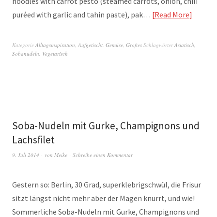
noodles with carrot pesto (steamed carrots, onion, chili
puréed with garlic and tahin paste), pak…
Read More
Kategorie
Alltagsinspiration
,
Aufgetischt
,
Gemüse
,
Großes
Schlagwörter
Asiatisch
,
Sobanudeln
,
Vegetarisch
Soba-Nudeln mit Gurke, Champignons und
Lachsfilet
9. Juli 2014
von
Meike
Schreibe einen Kommentar
Gestern so: Berlin, 30 Grad, superklebrigschwül, die Frisur
sitzt längst nicht mehr aber der Magen knurrt, und wie!
Sommerliche Soba-Nudeln mit Gurke, Champignons und