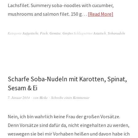
Lachsfilet. Summery soba-noodles with cucumber,
mushrooms and salmon filet. 150 g…
Read More
Kategorie
Aufgetischt
,
Fisch
,
Gemüse
,
Großes
Schlagwörter
Asiatisch
,
Sobanudeln
Scharfe Soba-Nudeln mit Karotten, Spinat,
Sesam & Ei
7. Januar 2014
von
Meike
Schreibe einen Kommentar
Nein, ich bin wahrlich keine Frau der großen Vorsätze.
Denn Vorsätze sind dafür da, nicht eingehalten zu werden,
weswegen sie bei mir Vorhaben heißen und davon habe ich