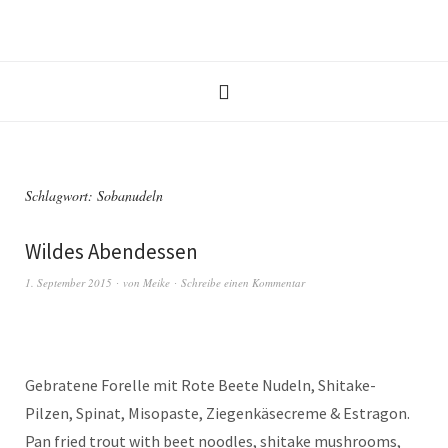
Schlagwort:
Sobanudeln
Wildes Abendessen
1. September 2015
von
Meike
Schreibe einen Kommentar
Gebratene Forelle mit Rote Beete Nudeln, Shitake-
Pilzen, Spinat, Misopaste, Ziegenkäsecreme & Estragon.
Pan fried trout with beet noodles, shitake mushrooms,