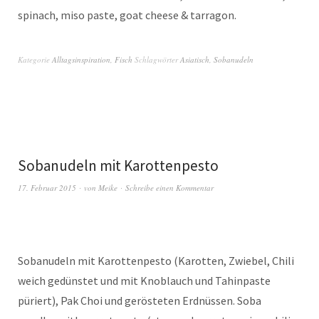
spinach, miso paste, goat cheese & tarragon.
Kategorie
Alltagsinspiration
,
Fisch
Schlagwörter
Asiatisch
,
Sobanudeln
Sobanudeln mit Karottenpesto
17. Februar 2015
von
Meike
Schreibe einen Kommentar
Sobanudeln mit Karottenpesto (Karotten, Zwiebel, Chili
weich gedünstet und mit Knoblauch und Tahinpaste
püriert), Pak Choi und gerösteten Erdnüssen. Soba