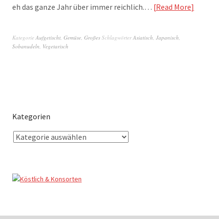
eh das ganze Jahr über immer reichlich.…
Read More
Kategorie
Aufgetischt
,
Gemüse
,
Großes
Schlagwörter
Asiatisch
,
Japanisch
,
Sobanudeln
,
Vegetarisch
Kategorien