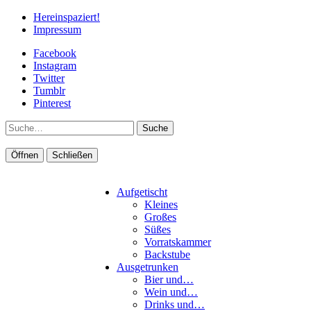
Hereinspaziert!
Impressum
Facebook
Instagram
Twitter
Tumblr
Pinterest
Suche
Öffnen
Schließen
Aufgetischt
Kleines
Großes
Süßes
Vorratskammer
Backstube
Ausgetrunken
Bier und…
Wein und…
Drinks und…