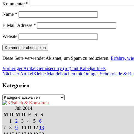
Kommentar
*
Name
*
E-Mail-Adresse
*
Website
Diese Seite verwendet Akismet, um Spam zu reduzieren.
Erfahre, wi
Vorheriger Artikel
Gemüsecurry (rot) mit Kabeljaufilets
Nächster Artikel
Kleine Mandelkuchen mit Orange, Schokolade & R
Kategorien
Kategorien
Juli 2014
M
D
M
D
F
S
S
1
2
3
4
5
6
7
8
9
10
11
12
13