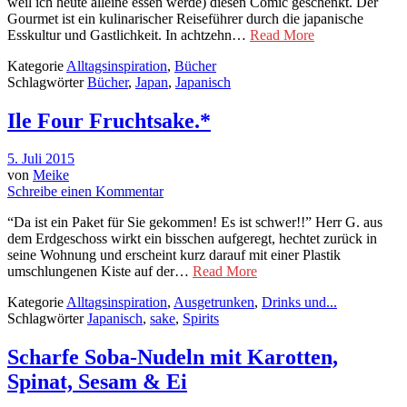
weil ich heute alleine essen werde) diesen Comic geschenkt. Der
Gourmet ist ein kulinarischer Reiseführer durch die japanische
Esskultur und Gastlichkeit. In achtzehn…
Read More
Kategorie
Alltagsinspiration
,
Bücher
Schlagwörter
Bücher
,
Japan
,
Japanisch
Ile Four Fruchtsake.*
5. Juli 2015
von
Meike
Schreibe einen Kommentar
“Da ist ein Paket für Sie gekommen! Es ist schwer!!” Herr G. aus
dem Erdgeschoss wirkt ein bisschen aufgeregt, hechtet zurück in
seine Wohnung und erscheint kurz darauf mit einer Plastik
umschlungenen Kiste auf der…
Read More
Kategorie
Alltagsinspiration
,
Ausgetrunken
,
Drinks und...
Schlagwörter
Japanisch
,
sake
,
Spirits
Scharfe Soba-Nudeln mit Karotten,
Spinat, Sesam & Ei