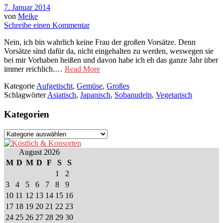
7. Januar 2014
von
Meike
Schreibe einen Kommentar
Nein, ich bin wahrlich keine Frau der großen Vorsätze. Denn
Vorsätze sind dafür da, nicht eingehalten zu werden, weswegen sie
bei mir Vorhaben heißen und davon habe ich eh das ganze Jahr über
immer reichlich.…
Read More
Kategorie
Aufgetischt
,
Gemüse
,
Großes
Schlagwörter
Asiatisch
,
Japanisch
,
Sobanudeln
,
Vegetarisch
Kategorien
Kategorien
August 2026
M
D
M
D
F
S
S
1
2
3
4
5
6
7
8
9
10
11
12
13
14
15
16
17
18
19
20
21
22
23
24
25
26
27
28
29
30