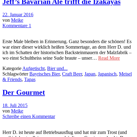
Jeff’s Bavarian Ale trifft die Izakayas
22. Januar 2016
von
Meike
Kommentare 1
Erste Male bleiben in Erinnerung. Ganz besonders die schönen! Es
war einer dieser wirklich heißen Sommertage, an dem Herr D. und
ich im Schatten der historischen Backsteinmauern der Malzfabrik –
wo einst Schultheiss seine Sude braute – unser…
Read More
Kategorie
Aufgetischt
,
Bier und...
Schlagwörter
Bayrisches Bier
,
Craft Beer
,
Japan
,
Japanisch
,
Meisel
& Friends
,
Tapas
Der Gourmet
18. Juli 2015
von
Meike
Schreibe einen Kommentar
Herr D. ist heute auf Betriebsausflug und hat mir zum Trost (und