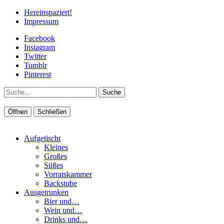
Hereinspaziert!
Impressum
Facebook
Instagram
Twitter
Tumblr
Pinterest
Suche
Öffnen
Schließen
Aufgetischt
Kleines
Großes
Süßes
Vorratskammer
Backstube
Ausgetrunken
Bier und…
Wein und…
Drinks und…