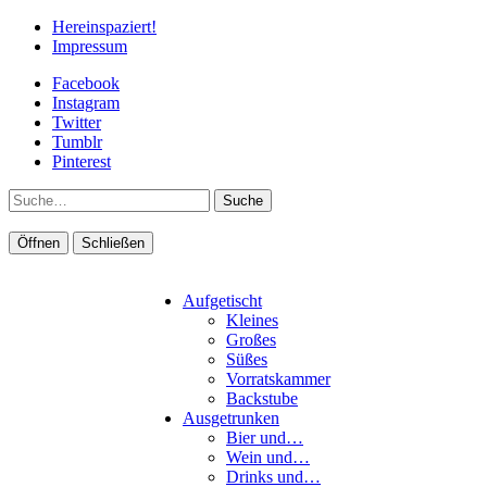
Hereinspaziert!
Impressum
Facebook
Instagram
Twitter
Tumblr
Pinterest
Suche
Öffnen
Schließen
Aufgetischt
Kleines
Großes
Süßes
Vorratskammer
Backstube
Ausgetrunken
Bier und…
Wein und…
Drinks und…