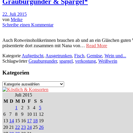
Grauburgunder & Spargel*
22. Juli 2015
von
Meike
Schreibe einen Kommentar
Auch Rotweinoholikerinnen brauchen ab und an ein Gläschen guten 
präsentierte dort zusammen mit Nana von…
Read More
Kategorie
Aufgetischt
,
Ausgetrunken
,
Fisch
,
Gemüse
,
Wein und...
Schlagwörter
Grauburgunder
,
spargel
,
verkostung
,
Weißwein
Kategorien
Kategorien
Juli 2015
M
D
M
D
F
S
S
1
2
3
4
5
6
7
8
9
10
11
12
13
14
15
16
17
18
19
20
21
22
23
24
25
26