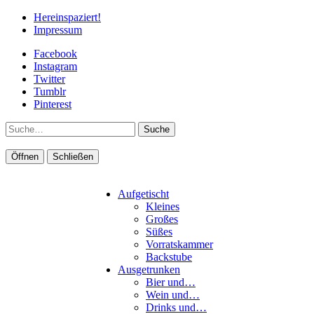
Hereinspaziert!
Impressum
Facebook
Instagram
Twitter
Tumblr
Pinterest
Suche
Öffnen
Schließen
Aufgetischt
Kleines
Großes
Süßes
Vorratskammer
Backstube
Ausgetrunken
Bier und…
Wein und…
Drinks und…