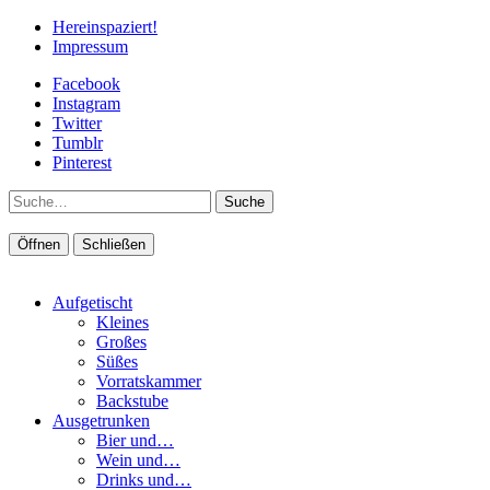
Hereinspaziert!
Impressum
Facebook
Instagram
Twitter
Tumblr
Pinterest
Suche
Öffnen
Schließen
Aufgetischt
Kleines
Großes
Süßes
Vorratskammer
Backstube
Ausgetrunken
Bier und…
Wein und…
Drinks und…