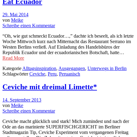
Eat Ecuador
29. Mai 2014
von
Meike
Schreibe einen Kommentar
“Oh, wie gut schmeckt Ecuador…,” dachte ich beseelt, als ich letzte
Woche Mittwoch kurz nach Mitternacht das Restaurant Serrano im
Westen Berlins verließ. Auf Einladung des Handelsbüros der
Republik Ecuador und der ecuadorianischen Botschaft, hatte…
Read More
Kategorie
Alltagsinspiration
,
Ausgegangen
,
Unterwegs in Berlin
Schlagwörter
Ceviche
,
Peru
,
Peruanisch
Ceviche mit dreimal Limette*
14. September 2013
von
Meike
Schreibe einen Kommentar
Ceviche macht glücklich und stark! Mich zumindest und nach der
Ode an das marinierte SUPERFISCHGERICHT im Berliner
Stadtmagazin Tip, Ceviche Experiment vom vergangenen Freitag