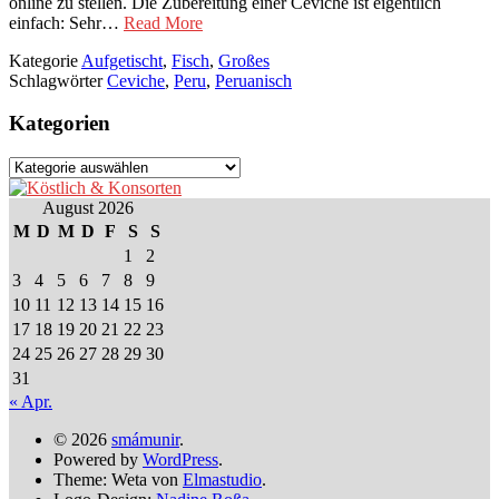
online zu stellen. Die Zubereitung einer Ceviche ist eigentlich
einfach: Sehr…
Read More
Kategorie
Aufgetischt
,
Fisch
,
Großes
Schlagwörter
Ceviche
,
Peru
,
Peruanisch
Kategorien
Kategorien
August 2026
M
D
M
D
F
S
S
1
2
3
4
5
6
7
8
9
10
11
12
13
14
15
16
17
18
19
20
21
22
23
24
25
26
27
28
29
30
31
« Apr.
© 2026
smámunir
.
Powered by
WordPress
.
Theme: Weta von
Elmastudio
.