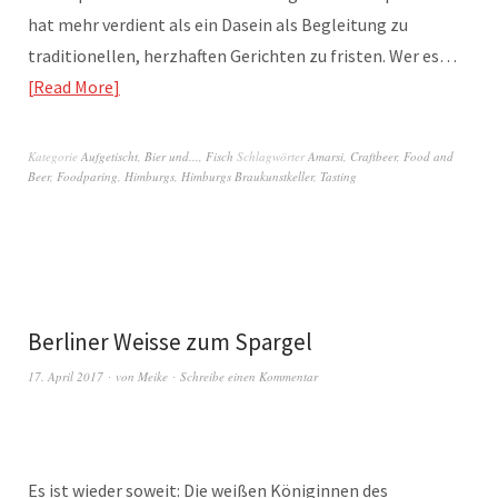
hat mehr verdient als ein Dasein als Begleitung zu
traditionellen, herzhaften Gerichten zu fristen. Wer es…
Read More
Kategorie
Aufgetischt
,
Bier und...
,
Fisch
Schlagwörter
Amarsi
,
Craftbeer
,
Food and
Beer
,
Foodparing
,
Himburgs
,
Himburgs Braukunstkeller
,
Tasting
Berliner Weisse zum Spargel
17. April 2017
von
Meike
Schreibe einen Kommentar
Es ist wieder soweit: Die weißen Königinnen des