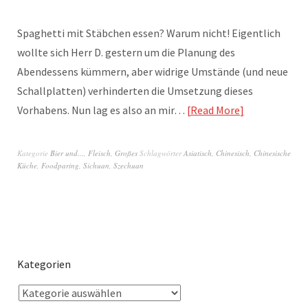
Spaghetti mit Stäbchen essen? Warum nicht! Eigentlich
wollte sich Herr D. gestern um die Planung des
Abendessens kümmern, aber widrige Umstände (und neue
Schallplatten) verhinderten die Umsetzung dieses
Vorhabens. Nun lag es also an mir…
Read More
Kategorie
Bier und...
,
Fleisch
,
Großes
Schlagwörter
Asiatisch
,
Chinesisch
,
Chinesische
Küche
,
Foodparing
,
Sichuan
,
Szechuan
Kategorien