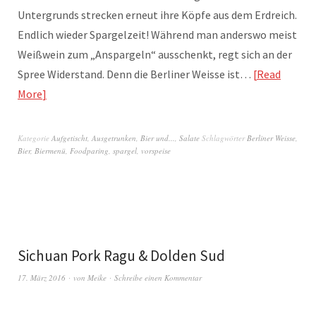
Untergrunds strecken erneut ihre Köpfe aus dem Erdreich.
Endlich wieder Spargelzeit! Während man anderswo meist
Weißwein zum „Anspargeln“ ausschenkt, regt sich an der
Spree Widerstand. Denn die Berliner Weisse ist…
Read
More
Kategorie
Aufgetischt
,
Ausgetrunken
,
Bier und...
,
Salate
Schlagwörter
Berliner Weisse
,
Bier
,
Biermenü
,
Foodparing
,
spargel
,
vorspeise
Sichuan Pork Ragu & Dolden Sud
17. März 2016
von
Meike
Schreibe einen Kommentar