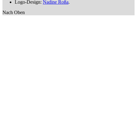
Logo-Design:
Nadine Roßa
.
Nach Oben