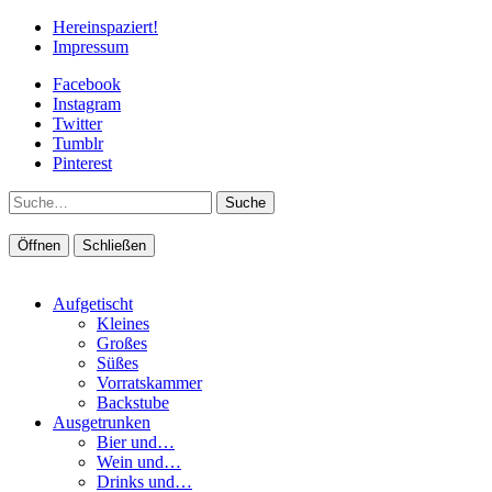
Hereinspaziert!
Impressum
Facebook
Instagram
Twitter
Tumblr
Pinterest
Suche
Öffnen
Schließen
Aufgetischt
Kleines
Großes
Süßes
Vorratskammer
Backstube
Ausgetrunken
Bier und…
Wein und…
Drinks und…