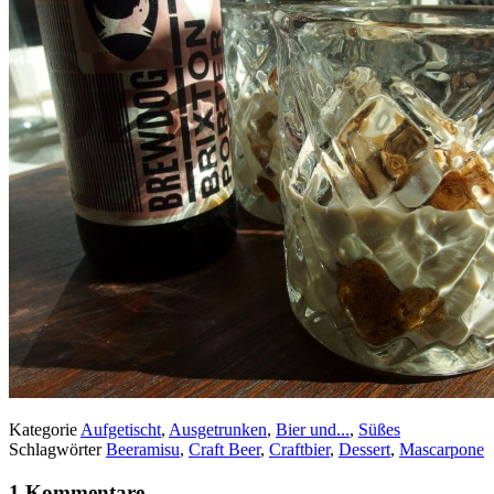
Kategorie
Aufgetischt
,
Ausgetrunken
,
Bier und...
,
Süßes
Schlagwörter
Beeramisu
,
Craft Beer
,
Craftbier
,
Dessert
,
Mascarpone
1 Kommentare