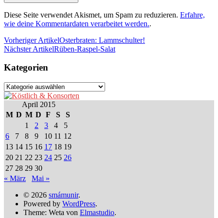
Diese Seite verwendet Akismet, um Spam zu reduzieren.
Erfahre,
wie deine Kommentardaten verarbeitet werden.
.
Vorheriger Artikel
Osterbraten: Lammschulter!
Nächster Artikel
Rüben-Raspel-Salat
Kategorien
Kategorien
April 2015
M
D
M
D
F
S
S
1
2
3
4
5
6
7
8
9
10
11
12
13
14
15
16
17
18
19
20
21
22
23
24
25
26
27
28
29
30
« März
Mai »
© 2026
smámunir
.
Powered by
WordPress
.
Theme: Weta von
Elmastudio
.