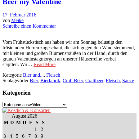
Beer my Valentine
17. Februar 2016
von
Meike
Schreibe einen Kommentar
Vom Frühstückstisch aus haben wir am Sonntag belustigt den
fröstelnden Herren zugeschaut, die sich gegen den Wind stemmend,
mit kleinen und großen Blumensträußen in der Hand, durch den
grauen Valentinstagmorgen an unserer Häuserreihe vorbei
stapften. Wir…
Read More
Kategorie
Bier und...
,
Fleisch
Schlagwörter
Bier
,
Bierfabrik
,
Craft Beer
,
Craftbeer
,
Fleisch
,
Sauce
Kategorien
Kategorien
August 2026
M
D
M
D
F
S
S
1
2
3
4
5
6
7
8
9