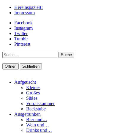
Hereinspaziert!
Impressum
Facebook
Instagram
Twitter
Tumblr
Pinterest
Suche
Öffnen
Schließen
Aufgetischt
Kleines
Großes
Süßes
Vorratskammer
Backstube
Ausgetrunken
Bier und…
Wein und…
Drinks und…