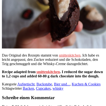
Das Original des Rezepts stammt von
smittenkitchen
. Ich habe es
leicht angepasst, den Zucker reduziert und die Schokoladen, den
Teig geschmuggelt und die Whisky-Creme dazugedichtet.
Recipe adapted from
smittenkitchen
. I reduced the sugar down
to 1,2 cups and added 60-80 g dark chocolate into the dough.
Kategorie
Aufgetischt
,
Backstube
,
Bier und...
,
Kuchen & Cookies
Schlagwörter
Backen
,
Cupcakes
,
whisky
Schreibe einen Kommentar