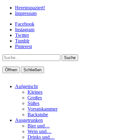
Hereinspaziert!
Impressum
Facebook
Instagram
Twitter
Tumblr
Pinterest
Suche
Öffnen
Schließen
Aufgetischt
Kleines
Großes
Süßes
Vorratskammer
Backstube
Ausgetrunken
Bier und…
Wein und…
Drinks und…