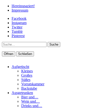
Hereinspaziert!
Impressum
Facebook
Instagram
Twitter
Tumblr
Pinterest
Suche
Öffnen
Schließen
Aufgetischt
Kleines
Großes
Süßes
Vorratskammer
Backstube
Ausgetrunken
Bier und…
Wein und…
Drinks und…