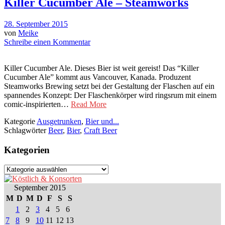
Killer Cucumber Ale – Steamworks
28. September 2015
von
Meike
Schreibe einen Kommentar
Killer Cucumber Ale. Dieses Bier ist weit gereist! Das “Killer
Cucumber Ale” kommt aus Vancouver, Kanada. Produzent
Steamworks Brewing setzt bei der Gestaltung der Flaschen auf ein
spannendes Konzept: Der Flaschenkörper wird ringsrum mit einem
comic-inspirierten…
Read More
Kategorie
Ausgetrunken
,
Bier und...
Schlagwörter
Beer
,
Bier
,
Craft Beer
Kategorien
Kategorien
September 2015
M
D
M
D
F
S
S
1
2
3
4
5
6
7
8
9
10
11
12
13