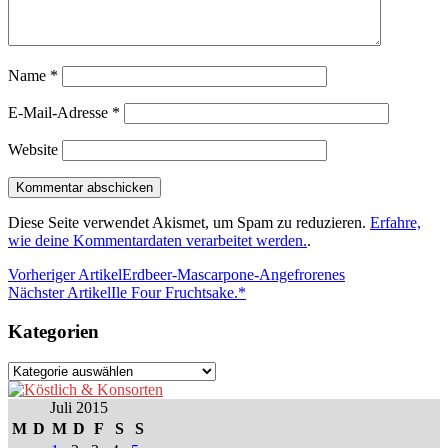
Name
*
E-Mail-Adresse
*
Website
Diese Seite verwendet Akismet, um Spam zu reduzieren.
Erfahre,
wie deine Kommentardaten verarbeitet werden.
.
Vorheriger Artikel
Erdbeer-Mascarpone-Angefrorenes
Nächster Artikel
Ile Four Fruchtsake.*
Kategorien
Kategorien
Juli 2015
M
D
M
D
F
S
S