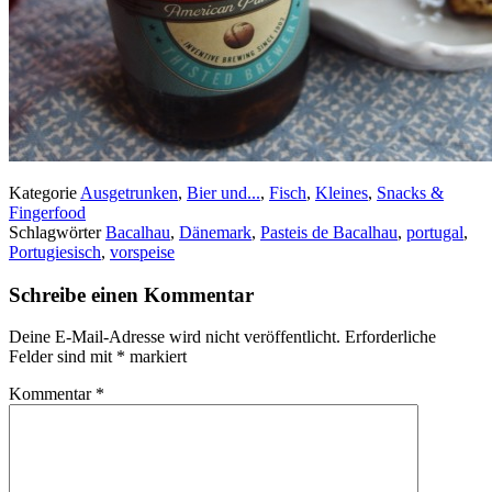
Kategorie
Ausgetrunken
,
Bier und...
,
Fisch
,
Kleines
,
Snacks &
Fingerfood
Schlagwörter
Bacalhau
,
Dänemark
,
Pasteis de Bacalhau
,
portugal
,
Portugiesisch
,
vorspeise
Schreibe einen Kommentar
Deine E-Mail-Adresse wird nicht veröffentlicht.
Erforderliche
Felder sind mit
*
markiert
Kommentar
*