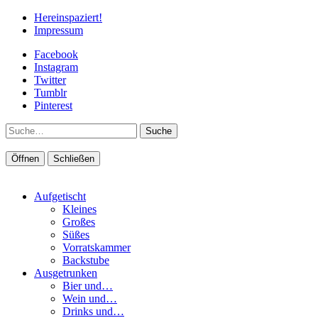
Hereinspaziert!
Impressum
Facebook
Instagram
Twitter
Tumblr
Pinterest
Suche
Öffnen
Schließen
Aufgetischt
Kleines
Großes
Süßes
Vorratskammer
Backstube
Ausgetrunken
Bier und…
Wein und…
Drinks und…