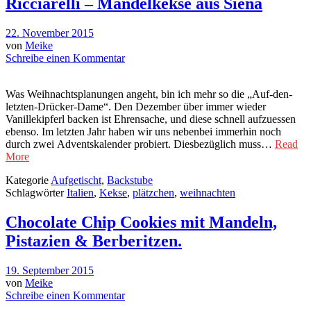
Ricciarelli – Mandelkekse aus Siena
22. November 2015
von
Meike
Schreibe einen Kommentar
Was Weihnachtsplanungen angeht, bin ich mehr so die „Auf-den-
letzten-Drücker-Dame“. Den Dezember über immer wieder
Vanillekipferl backen ist Ehrensache, und diese schnell aufzuessen
ebenso. Im letzten Jahr haben wir uns nebenbei immerhin noch
durch zwei Adventskalender probiert. Diesbezüglich muss…
Read
More
Kategorie
Aufgetischt
,
Backstube
Schlagwörter
Italien
,
Kekse
,
plätzchen
,
weihnachten
Chocolate Chip Cookies mit Mandeln,
Pistazien & Berberitzen.
19. September 2015
von
Meike
Schreibe einen Kommentar