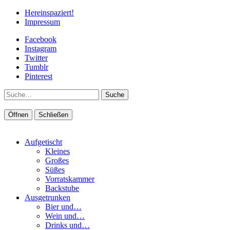
Hereinspaziert!
Impressum
Facebook
Instagram
Twitter
Tumblr
Pinterest
Suche
Öffnen
Schließen
Aufgetischt
Kleines
Großes
Süßes
Vorratskammer
Backstube
Ausgetrunken
Bier und…
Wein und…
Drinks und…