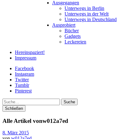
Ausgegangen
Unterwegs in Berlin
Unterwegs in der Welt
Unterwegs in Deutschland
Ausprobiert
Bücher
Gadgets
Leckereien
Hereinspaziert!
Impressum
Facebook
Instagram
Twitter
Tumblr
Pinterest
Suche
Schließen
Alle Artikel von
w012a7ed
8. März 2015
von
w012a7ed