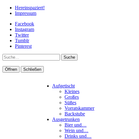
Hereinspaziert!
Impressum
Facebook
Instagram
Twitter
Tumblr
Pinterest
Suche
Öffnen
Schließen
Aufgetischt
Kleines
Großes
Süßes
Vorratskammer
Backstube
Ausgetrunken
Bier und…
Wein und…
Drinks und…