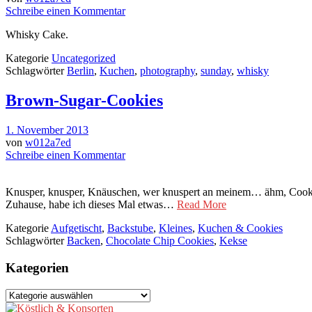
Schreibe einen Kommentar
Whisky Cake.
Kategorie
Uncategorized
Schlagwörter
Berlin
,
Kuchen
,
photography
,
sunday
,
whisky
Brown-Sugar-Cookies
1. November 2013
von
w012a7ed
Schreibe einen Kommentar
Knusper, knusper, Knäuschen, wer knuspert an meinem… ähm, Cookie
Zuhause, habe ich dieses Mal etwas…
Read More
Kategorie
Aufgetischt
,
Backstube
,
Kleines
,
Kuchen & Cookies
Schlagwörter
Backen
,
Chocolate Chip Cookies
,
Kekse
Kategorien
Kategorien