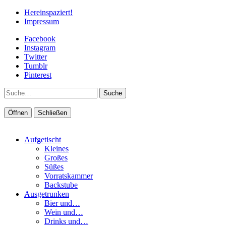
Hereinspaziert!
Impressum
Facebook
Instagram
Twitter
Tumblr
Pinterest
Suche
Öffnen
Schließen
Aufgetischt
Kleines
Großes
Süßes
Vorratskammer
Backstube
Ausgetrunken
Bier und…
Wein und…
Drinks und…