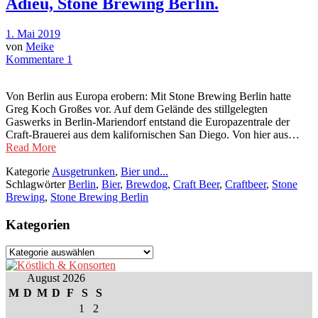
Adieu, Stone Brewing Berlin.
1. Mai 2019
von
Meike
Kommentare 1
Von Berlin aus Europa erobern: Mit Stone Brewing Berlin hatte
Greg Koch Großes vor. Auf dem Gelände des stillgelegten
Gaswerks in Berlin-Mariendorf entstand die Europazentrale der
Craft-Brauerei aus dem kalifornischen San Diego. Von hier aus…
Read More
Kategorie
Ausgetrunken
,
Bier und...
Schlagwörter
Berlin
,
Bier
,
Brewdog
,
Craft Beer
,
Craftbeer
,
Stone
Brewing
,
Stone Brewing Berlin
Kategorien
Kategorien
August 2026
M
D
M
D
F
S
S
1
2