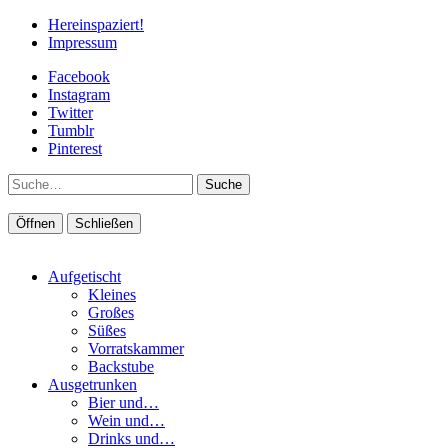
Hereinspaziert!
Impressum
Facebook
Instagram
Twitter
Tumblr
Pinterest
Suche
Öffnen
Schließen
Aufgetischt
Kleines
Großes
Süßes
Vorratskammer
Backstube
Ausgetrunken
Bier und…
Wein und…
Drinks und…