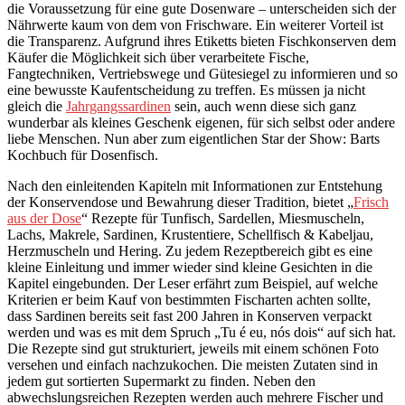
die Voraussetzung für eine gute Dosenware – unterscheiden sich der
Nährwerte kaum von dem von Frischware. Ein weiterer Vorteil ist
die Transparenz. Aufgrund ihres Etiketts bieten Fischkonserven dem
Käufer die Möglichkeit sich über verarbeitete Fische,
Fangtechniken, Vertriebswege und Gütesiegel zu informieren und so
eine bewusste Kaufentscheidung zu treffen. Es müssen ja nicht
gleich die
Jahrgangssardinen
sein, auch wenn diese sich ganz
wunderbar als kleines Geschenk eigenen, für sich selbst oder andere
liebe Menschen. Nun aber zum eigentlichen Star der Show: Barts
Kochbuch für Dosenfisch.
Nach den einleitenden Kapiteln mit Informationen zur Entstehung
der Konservendose und Bewahrung dieser Tradition, bietet „
Frisch
aus der Dose
“ Rezepte für Tunfisch, Sardellen, Miesmuscheln,
Lachs, Makrele, Sardinen, Krustentiere, Schellfisch & Kabeljau,
Herzmuscheln und Hering. Zu jedem Rezeptbereich gibt es eine
kleine Einleitung und immer wieder sind kleine Gesichten in die
Kapitel eingebunden. Der Leser erfährt zum Beispiel, auf welche
Kriterien er beim Kauf von bestimmten Fischarten achten sollte,
dass Sardinen bereits seit fast 200 Jahren in Konserven verpackt
werden und was es mit dem Spruch „Tu é eu, nós dois“ auf sich hat.
Die Rezepte sind gut strukturiert, jeweils mit einem schönen Foto
versehen und einfach nachzukochen. Die meisten Zutaten sind in
jedem gut sortierten Supermarkt zu finden. Neben den
abwechslungsreichen Rezepten werden auch mehrere Fischer und