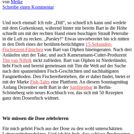
von
Meike
Schreibe einen Kommentar
U
nd noch einmal! Ich rufe „Dill“, so schnell ich kann und wedele
mit dem Gurkenkraut, während hinter mir bereits Bart in die Höhe
schnellt um mit der rechten Hand einen buschigen Strauß Petersilie
in die Luft zu recken. „Parsley!“ Etwas unvorbereitet bin ich mitten
in den Dreh eines der berühmt-berüchtigten
15-Sekunden-
Fischrezept-Filmchen
von Bart van Olphen hineingeraten. Nach drei
Anläufen sitzt der Take, und auch Kameramann-Cutter-Produzent
Tim van Niftrik
nickt zufrieden. Bart van Olphen ist Niederländer,
liebt Fisch und bereist gemeinsam mit Tim die Welt auf der Suche
nach den spannendsten Fisch-Geschichten und nachhaltigsten
Fangmethoden. Den Fischereibetrieben, die er dabei findet, bietet er
mit der Marke
Fish-Tales
eine Plattform. An diesem Sonntagmittag
Anfang Dezember stellt Bart in der
Sardinenbar
in Berlin-
Schöneberg sein neues Kochbuch vor, das sich mit 50 Rezepten
ganz dem Dosenfisch widmet.
Wir müssen die Dose zelebrieren
Für mich gehört Fisch aus der Dose zu den wohl unterschätzten
Lebensmittelprodukten. Und ich bin froh, dass schlaue Produzenten