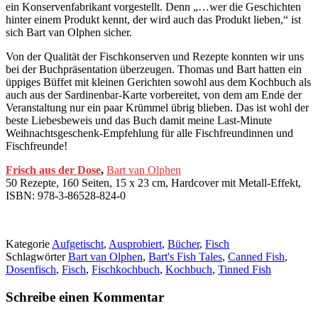
ein Konservenfabrikant vorgestellt. Denn „…wer die Geschichten
hinter einem Produkt kennt, der wird auch das Produkt lieben,“ ist
sich Bart van Olphen sicher.
Von der Qualität der Fischkonserven und Rezepte konnten wir uns
bei der Buchpräsentation überzeugen. Thomas und Bart hatten ein
üppiges Büffet mit kleinen Gerichten sowohl aus dem Kochbuch als
auch aus der Sardinenbar-Karte vorbereitet, von dem am Ende der
Veranstaltung nur ein paar Krümmel übrig blieben. Das ist wohl der
beste Liebesbeweis und das Buch damit meine Last-Minute
Weihnachtsgeschenk-Empfehlung für alle Fischfreundinnen und
Fischfreunde!
Frisch aus der Dose
,
Bart van Olphen
50 Rezepte, 160 Seiten, 15 x 23 cm, Hardcover mit Metall-Effekt,
ISBN: 978-3-86528-824-0
Kategorie
Aufgetischt
,
Ausprobiert
,
Bücher
,
Fisch
Schlagwörter
Bart van Olphen
,
Bart's Fish Tales
,
Canned Fish
,
Dosenfisch
,
Fisch
,
Fischkochbuch
,
Kochbuch
,
Tinned Fish
Schreibe einen Kommentar