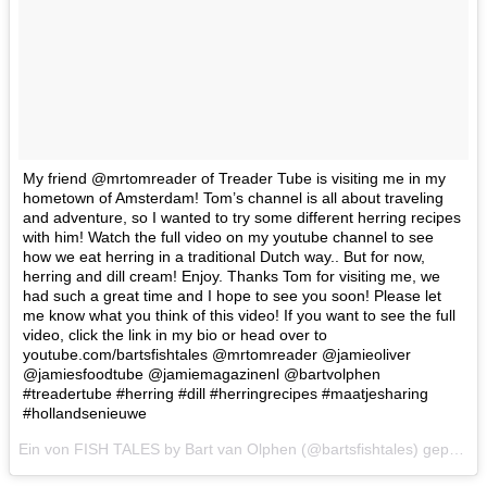
My friend @mrtomreader of Treader Tube is visiting me in my
hometown of Amsterdam! Tom’s channel is all about traveling
and adventure, so I wanted to try some different herring recipes
with him! Watch the full video on my youtube channel to see
how we eat herring in a traditional Dutch way.. But for now,
herring and dill cream! Enjoy. Thanks Tom for visiting me, we
had such a great time and I hope to see you soon! Please let
me know what you think of this video! If you want to see the full
video, click the link in my bio or head over to
youtube.com/bartsfishtales @mrtomreader @jamieoliver
@jamiesfoodtube @jamiemagazinenl @bartvolphen
#treadertube #herring #dill #herringrecipes #maatjesharing
#hollandsenieuwe
Ein von FISH TALES by Bart van Olphen (@bartsfishtales) gepostetes Video am