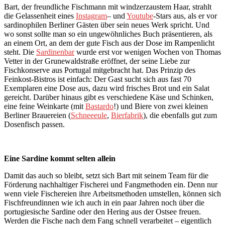
Bart, der freundliche Fischmann mit windzerzaustem Haar, strahlt
die Gelassenheit eines
Instagram
– und
Youtube
-Stars aus, als er vor
sardinophilen Berliner Gästen über sein neues Werk spricht. Und
wo sonst sollte man so ein ungewöhnliches Buch präsentieren, als
an einem Ort, an dem der gute Fisch aus der Dose im Rampenlicht
steht. Die
Sardinenbar
wurde erst vor wenigen Wochen von Thomas
Vetter in der Grunewaldstraße eröffnet, der seine Liebe zur
Fischkonserve aus Portugal mitgebracht hat. Das Prinzip des
Feinkost-Bistros ist einfach: Der Gast sucht sich aus fast 70
Exemplaren eine Dose aus, dazu wird frisches Brot und ein Salat
gereicht. Darüber hinaus gibt es verschiedene Käse und Schinken,
eine feine Weinkarte (mit
Bastardo
!) und Biere von zwei kleinen
Berliner Brauereien (
Schneeeule
,
Bierfabrik
), die ebenfalls gut zum
Dosenfisch passen.
Eine Sardine kommt selten allein
Damit das auch so bleibt, setzt sich Bart mit seinem Team für die
Förderung nachhaltiger Fischerei und Fangmethoden ein. Denn nur
wenn viele Fischereien ihre Arbeitsmethoden umstellen, können sich
Fischfreundinnen wie ich auch in ein paar Jahren noch über die
portugiesische Sardine oder den Hering aus der Ostsee freuen.
Werden die Fische nach dem Fang schnell verarbeitet – eigentlich