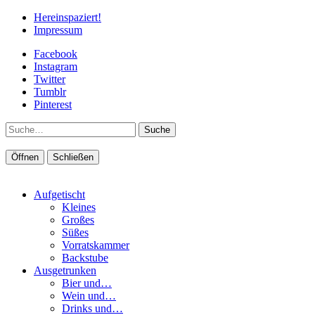
Hereinspaziert!
Impressum
Facebook
Instagram
Twitter
Tumblr
Pinterest
Suche
Öffnen
Schließen
Aufgetischt
Kleines
Großes
Süßes
Vorratskammer
Backstube
Ausgetrunken
Bier und…
Wein und…
Drinks und…