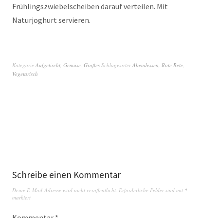
Frühlingszwiebelscheiben darauf verteilen. Mit
Naturjoghurt servieren.
Kategorie
Aufgetischt
,
Gemüse
,
Großes
Schlagwörter
Abendessen
,
Rote Bete
,
Vegetarisch
Schreibe einen Kommentar
Deine E-Mail-Adresse wird nicht veröffentlicht.
Erforderliche Felder sind mit
*
markiert
Kommentar
*