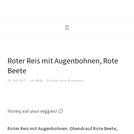
Roter Reis mit Augenbohnen, Rote
Beete
26. Juli 2015
von
Meike
Schreibe einen Kommentar
Honey, eat your veggies!
🙂
Roter Reis mit Augenbohnen. Obendrauf Rote Beete,