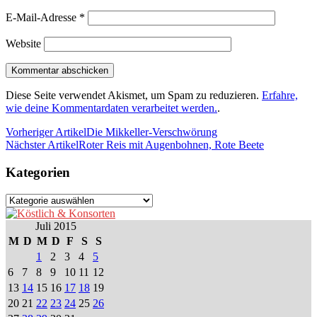
E-Mail-Adresse
*
Website
Diese Seite verwendet Akismet, um Spam zu reduzieren.
Erfahre,
wie deine Kommentardaten verarbeitet werden.
.
Vorheriger Artikel
Die Mikkeller-Verschwörung
Nächster Artikel
Roter Reis mit Augenbohnen, Rote Beete
Kategorien
Kategorien
Juli 2015
M
D
M
D
F
S
S
1
2
3
4
5
6
7
8
9
10
11
12
13
14
15
16
17
18
19
20
21
22
23
24
25
26