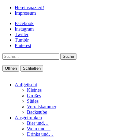
Hereinspaziert!
Impressum
Facebook
Instagram
Twitter
Tumblr
Pinterest
Suche
Öffnen
Schließen
Aufgetischt
Kleines
Großes
Süßes
Vorratskammer
Backstube
Ausgetrunken
Bier und…
Wein und…
Drinks und…