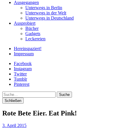
Ausgegangen
Unterwegs in Berlin
Unterwegs in der Welt
Unterwegs in Deutschland
Ausprobiert
Bücher
Gadgets
Leckereien
Hereinspaziert!
Impressum
Facebook
Instagram
Twitter
Tumblr
Pinterest
Suche
Schließen
Rote Bete Eier. Eat Pink!
3. April 2015