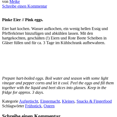
von
Meike
Schreibe einen Kommentar
Pinke Eier // Pink eggs.
Eier hart kochen. Wasser aufkochen, ein wenig hellen Essig und
Pfefferkörner hinzufügen und abkühlen lassen. Mit den
hartgekochten, geschälten (!) Eiern und Rote Beete Scheiben in
Gläser füllen und für ca. 3 Tage im Kühlschrank aufbewahren.
Prepare hart-boiled eggs. Boil water and season with some
light
vinegar and pepper corns and let it cool. Peel the eggs and fill them
together with the liquid and beet slices into glasses. Keep in the
fridge for approx. 3 days.
Kategorie
Aufgetischt
,
Eingemacht
,
Kleines
,
Snacks & Fingerfood
Schlagwörter
Frühstück
,
Ostern
Schreibe einen Kommentar