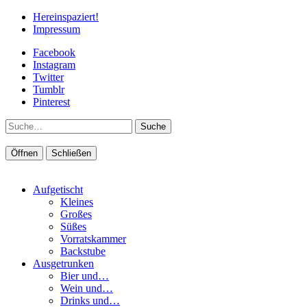
Hereinspaziert!
Impressum
Facebook
Instagram
Twitter
Tumblr
Pinterest
Suche
Öffnen
Schließen
Aufgetischt
Kleines
Großes
Süßes
Vorratskammer
Backstube
Ausgetrunken
Bier und…
Wein und…
Drinks und…