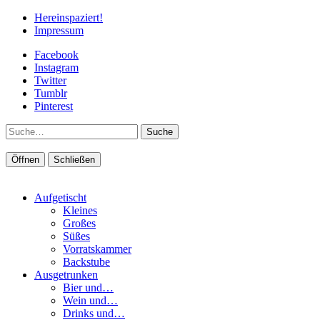
Hereinspaziert!
Impressum
Facebook
Instagram
Twitter
Tumblr
Pinterest
Suche
Öffnen
Schließen
Aufgetischt
Kleines
Großes
Süßes
Vorratskammer
Backstube
Ausgetrunken
Bier und…
Wein und…
Drinks und…