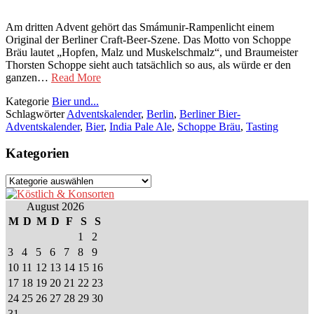
Am dritten Advent gehört das Smámunir-Rampenlicht einem
Original der Berliner Craft-Beer-Szene. Das Motto von Schoppe
Bräu lautet „Hopfen, Malz und Muskelschmalz“, und Braumeister
Thorsten Schoppe sieht auch tatsächlich so aus, als würde er den
ganzen…
Read More
Kategorie
Bier und...
Schlagwörter
Adventskalender
,
Berlin
,
Berliner Bier-
Adventskalender
,
Bier
,
India Pale Ale
,
Schoppe Bräu
,
Tasting
Kategorien
Kategorien
August 2026
M
D
M
D
F
S
S
1
2
3
4
5
6
7
8
9
10
11
12
13
14
15
16
17
18
19
20
21
22
23
24
25
26
27
28
29
30
31