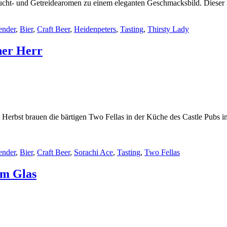
Frucht- und Getreidearomen zu einem eleganten Geschmacksbild. Dieser
ender
,
Bier
,
Craft Beer
,
Heidenpeters
,
Tasting
,
Thirsty Lady
ner Herr
Herbst brauen die bärtigen Two Fellas in der Küche des Castle Pubs i
ender
,
Bier
,
Craft Beer
,
Sorachi Ace
,
Tasting
,
Two Fellas
im Glas