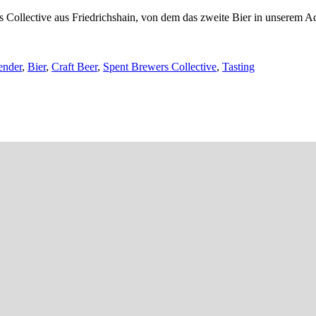
s Collective aus Friedrichshain, von dem das zweite Bier in unserem 
ender
,
Bier
,
Craft Beer
,
Spent Brewers Collective
,
Tasting