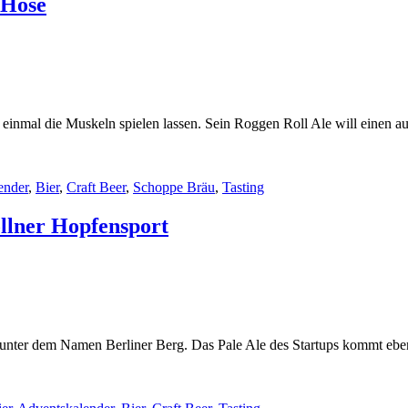
 Hose
inmal die Muskeln spielen lassen. Sein Roggen Roll Ale will einen au
ender
,
Bier
,
Craft Beer
,
Schoppe Bräu
,
Tasting
llner Hopfensport
t unter dem Namen Berliner Berg. Das Pale Ale des Startups kommt eben