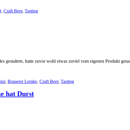
O
,
Craft Beer
,
Tasting
es gestaltete, hatte zuvor wohl etwas zuviel vom eigenen Produkt genas
ier
,
Brauerei Lemke
,
Craft Beer
,
Tasting
e hat Durst