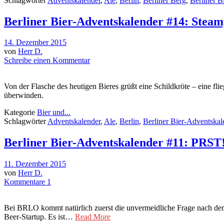
Schlagwörter
Adventskalender
,
Ale
,
Berlin
,
Berliner Berg
,
Berliner B
Berliner Bier-Adventskalender #14: Stea
14. Dezember 2015
von
Herr D.
Schreibe einen Kommentar
Von der Flasche des heutigen Bieres grüßt eine Schildkröte – eine f
überwinden.
Kategorie
Bier und...
Schlagwörter
Adventskalender
,
Ale
,
Berlin
,
Berliner Bier-Adventskal
Berliner Bier-Adventskalender #11: PRST
11. Dezember 2015
von
Herr D.
Kommentare 1
Bei BRLO kommt natürlich zuerst die unvermeidliche Frage nach dem 
Beer-Startup. Es ist…
Read More