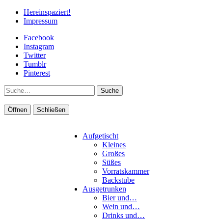
Hereinspaziert!
Impressum
Facebook
Instagram
Twitter
Tumblr
Pinterest
Suche
Öffnen
Schließen
Aufgetischt
Kleines
Großes
Süßes
Vorratskammer
Backstube
Ausgetrunken
Bier und…
Wein und…
Drinks und…