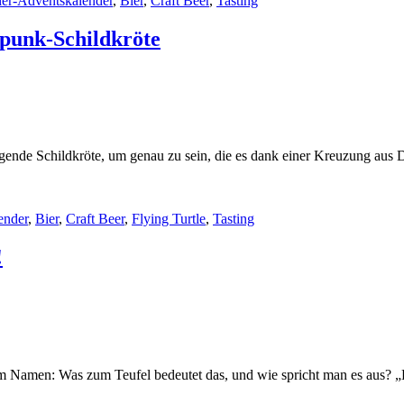
ier-Adventskalender
,
Bier
,
Craft Beer
,
Tasting
mpunk-Schildkröte
liegende Schildkröte, um genau zu sein, die es dank einer Kreuzung au
ender
,
Bier
,
Craft Beer
,
Flying Turtle
,
Tasting
!
Namen: Was zum Teufel bedeutet das, und wie spricht man es aus? „Ber