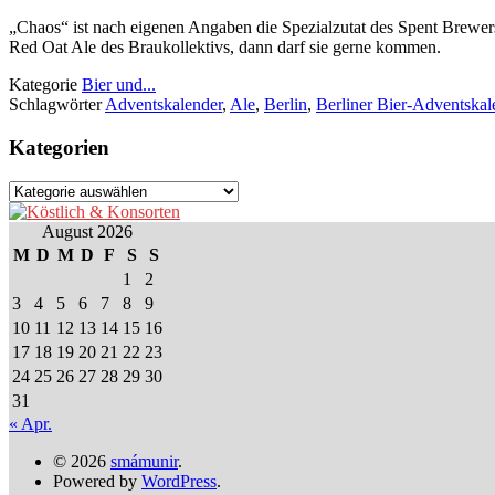
„Chaos“ ist nach eigenen Angaben die Spezialzutat des Spent Brewer
Red Oat Ale des Braukollektivs, dann darf sie gerne kommen.
Kategorie
Bier und...
Schlagwörter
Adventskalender
,
Ale
,
Berlin
,
Berliner Bier-Adventskal
Kategorien
Kategorien
August 2026
M
D
M
D
F
S
S
1
2
3
4
5
6
7
8
9
10
11
12
13
14
15
16
17
18
19
20
21
22
23
24
25
26
27
28
29
30
31
« Apr.
© 2026
smámunir
.
Powered by
WordPress
.