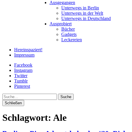
Ausgegangen
Unterwegs in Berlin
Unterwegs in der Welt
Unterwegs in Deutschland
Ausprobiert
Bücher
Gadgets
Leckereien
Hereinspaziert!
Impressum
Facebook
Instagram
Twitter
Tumblr
Pinterest
Suche
Schließen
Schlagwort:
Ale