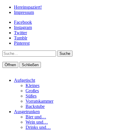
Hereinspaziert!
Impressum
Facebook
Instagram
Twitter
Tumblr
Pinterest
Suche
Öffnen
Schließen
Aufgetischt
Kleines
Großes
Süßes
Vorratskammer
Backstube
Ausgetrunken
Bier und…
Wein und…
Drinks und…