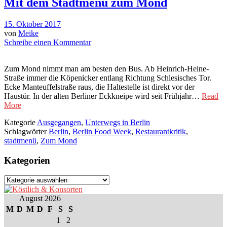
Mit dem Stadtmenü zum Mond
15. Oktober 2017
von
Meike
Schreibe einen Kommentar
Zum Mond nimmt man am besten den Bus. Ab Heinrich-Heine-
Straße immer die Köpenicker entlang Richtung Schlesisches Tor.
Ecke Manteuffelstraße raus, die Haltestelle ist direkt vor der
Haustür. In der alten Berliner Eckkneipe wird seit Frühjahr…
Read
More
Kategorie
Ausgegangen
,
Unterwegs in Berlin
Schlagwörter
Berlin
,
Berlin Food Week
,
Restaurantkritik
,
stadtmenü
,
Zum Mond
Kategorien
Kategorien
August 2026
M
D
M
D
F
S
S
1
2