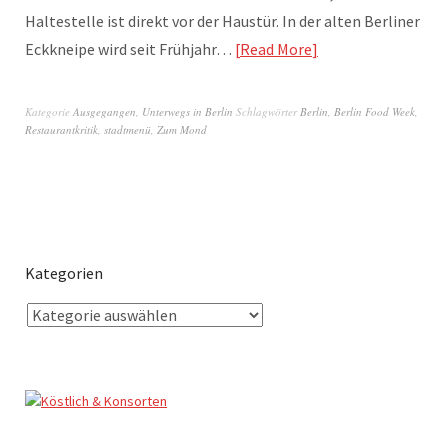
Haltestelle ist direkt vor der Haustür. In der alten Berliner
Eckkneipe wird seit Frühjahr…
Read More
Kategorie
Ausgegangen
,
Unterwegs in Berlin
Schlagwörter
Berlin
,
Berlin Food Week
,
Restaurantkritik
,
stadtmenü
,
Zum Mond
Kategorien