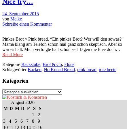
Nice try…
24. September 2015
von
Meike
Schreibe einen Kommentar
Pinkes Brot // Pink bread. “Ein pinkes Brot? Wer will den sowas?”
Mama klang am Telefon schon mal ganz schön skeptisch. Aber so
war es halt: Mich verfolgte halt schon seit Tagen die Idee doch…
Read More
Kategorie
Backstube
,
Brot & Co
,
Flops
Schlagwörter
Backen
,
No Knead Bread
,
pink bread
,
rote beete
Kategorien
Kategorien
August 2026
M
D
M
D
F
S
S
1
2
3
4
5
6
7
8
9
10
11
12
13
14
15
16