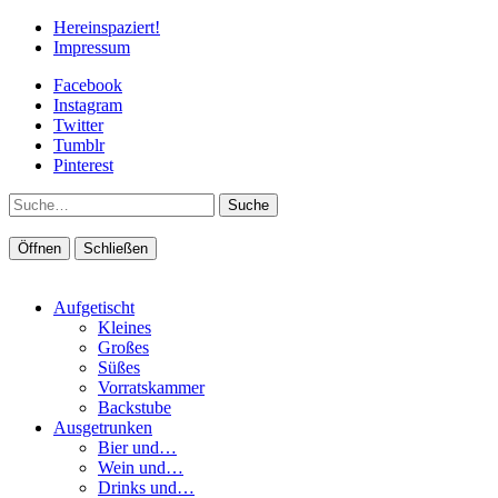
Hereinspaziert!
Impressum
Facebook
Instagram
Twitter
Tumblr
Pinterest
Suche
Öffnen
Schließen
Aufgetischt
Kleines
Großes
Süßes
Vorratskammer
Backstube
Ausgetrunken
Bier und…
Wein und…
Drinks und…