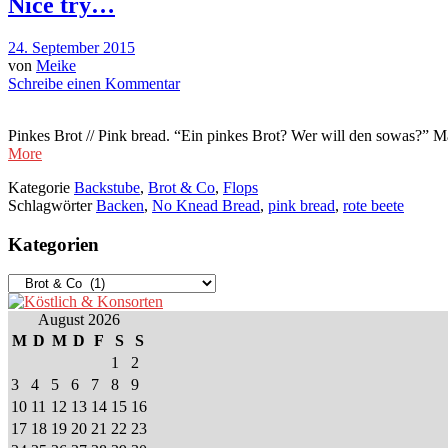
Nice try…
24. September 2015
von
Meike
Schreibe einen Kommentar
Pinkes Brot // Pink bread. “Ein pinkes Brot? Wer will den sowas?” M
More
Kategorie
Backstube
,
Brot & Co
,
Flops
Schlagwörter
Backen
,
No Knead Bread
,
pink bread
,
rote beete
Kategorien
Kategorien
August 2026
M
D
M
D
F
S
S
1
2
3
4
5
6
7
8
9
10
11
12
13
14
15
16
17
18
19
20
21
22
23