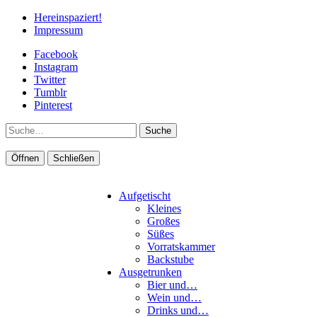
Hereinspaziert!
Impressum
Facebook
Instagram
Twitter
Tumblr
Pinterest
Suche
Öffnen
Schließen
Aufgetischt
Kleines
Großes
Süßes
Vorratskammer
Backstube
Ausgetrunken
Bier und…
Wein und…
Drinks und…