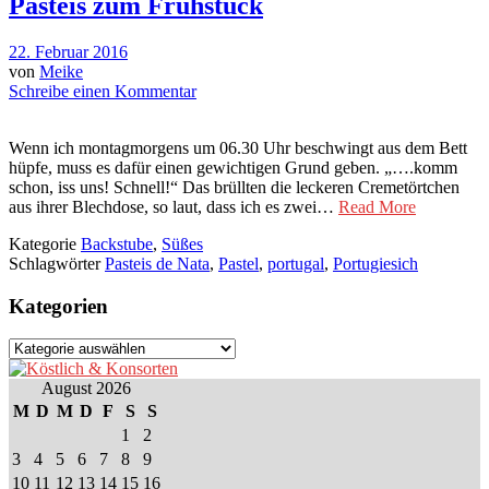
Pastéis zum Frühstück
22. Februar 2016
von
Meike
Schreibe einen Kommentar
Wenn ich montagmorgens um 06.30 Uhr beschwingt aus dem Bett
hüpfe, muss es dafür einen gewichtigen Grund geben. „….komm
schon, iss uns! Schnell!“ Das brüllten die leckeren Cremetörtchen
aus ihrer Blechdose, so laut, dass ich es zwei…
Read More
Kategorie
Backstube
,
Süßes
Schlagwörter
Pasteis de Nata
,
Pastel
,
portugal
,
Portugiesich
Kategorien
Kategorien
August 2026
M
D
M
D
F
S
S
1
2
3
4
5
6
7
8
9
10
11
12
13
14
15
16