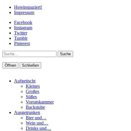
Hereinspaziert!
Impressum
Facebook
Instagram
Twitter
Tumblr
Pinterest
Suche
Öffnen
Schließen
Aufgetischt
Kleines
Großes
Süßes
Vorratskammer
Backstube
Ausgetrunken
Bier und…
Wein und…
Drinks und…