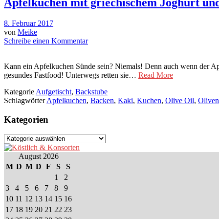
Apfelkuchen mit griechischem Joghurt und
8. Februar 2017
von
Meike
Schreibe einen Kommentar
Kann ein Apfelkuchen Sünde sein? Niemals! Denn auch wenn der Apfe
gesundes Fastfood! Unterwegs retten sie…
Read More
Kategorie
Aufgetischt
,
Backstube
Schlagwörter
Apfelkuchen
,
Backen
,
Kaki
,
Kuchen
,
Olive Oil
,
Oliven
Kategorien
Kategorien
August 2026
M
D
M
D
F
S
S
1
2
3
4
5
6
7
8
9
10
11
12
13
14
15
16
17
18
19
20
21
22
23