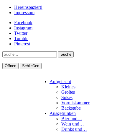
Hereinspaziert!
Impressum
Facebook
Instagram
Twitter
Tumblr
Pinterest
Suche
Öffnen
Schließen
Aufgetischt
Kleines
Großes
Süßes
Vorratskammer
Backstube
Ausgetrunken
Bier und…
Wein und…
Drinks und…