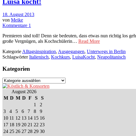
Luisa kocht!
18. August 2013
von
Meike
Kommentare 1
Premieren sind toll! Denn sie bedeuten, dass etwas nun richtig los 
große Vergnügen, als Kochschülerin…
Read More
Kategorie
Alltagsinspiration
,
Ausgegangen
,
Unterwegs in Berlin
Schlagwörter
Italienisch
,
Kochkurs
,
LuisaKocht
,
Neapolitanisch
Kategorien
Kategorien
August 2026
M
D
M
D
F
S
S
1
2
3
4
5
6
7
8
9
10
11
12
13
14
15
16
17
18
19
20
21
22
23
24
25
26
27
28
29
30