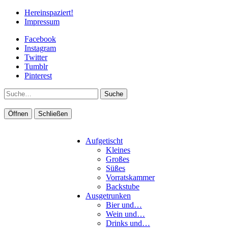
Hereinspaziert!
Impressum
Facebook
Instagram
Twitter
Tumblr
Pinterest
Suche
Öffnen
Schließen
Aufgetischt
Kleines
Großes
Süßes
Vorratskammer
Backstube
Ausgetrunken
Bier und…
Wein und…
Drinks und…