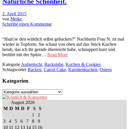
Natürliche Schönheit.
2. April 2015
von
Meike
Schreibe einen Kommentar
“Ham’se den wirklich selbst gebacken?” Nachbarin Frau N. ist mal
wieder in Topform. Sie schaut von oben auf das Stück Kuchen
herab, das ich ihr gerade überreicht habe, schnuppert kurz und
berührt mit der Spitze…
Read More
Kategorie
Aufgetischt
,
Backstube
,
Kuchen & Cookies
Schlagwörter
Backen
,
Carrot Cake
,
Karottenkuchen
,
Ostern
Kategorien
Kategorien
August 2026
M
D
M
D
F
S
S
1
2
3
4
5
6
7
8
9
10
11
12
13
14
15
16