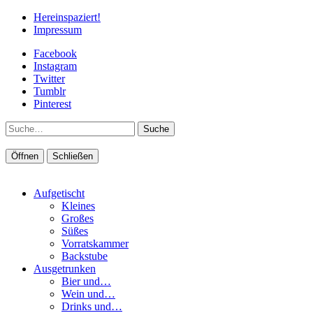
Hereinspaziert!
Impressum
Facebook
Instagram
Twitter
Tumblr
Pinterest
Suche
Öffnen
Schließen
Aufgetischt
Kleines
Großes
Süßes
Vorratskammer
Backstube
Ausgetrunken
Bier und…
Wein und…
Drinks und…