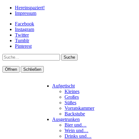
Hereinspaziert!
Impressum
Facebook
Instagram
Twitter
Tumblr
Pinterest
Suche
Öffnen
Schließen
Aufgetischt
Kleines
Großes
Süßes
Vorratskammer
Backstube
Ausgetrunken
Bier und…
Wein und…
Drinks und…