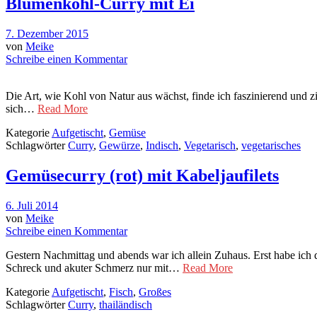
Blumenkohl-Curry mit Ei
7. Dezember 2015
von
Meike
Schreibe einen Kommentar
Die Art, wie Kohl von Natur aus wächst, finde ich faszinierend und z
sich…
Read More
Kategorie
Aufgetischt
,
Gemüse
Schlagwörter
Curry
,
Gewürze
,
Indisch
,
Vegetarisch
,
vegetarisches
Gemüsecurry (rot) mit Kabeljaufilets
6. Juli 2014
von
Meike
Schreibe einen Kommentar
Gestern Nachmittag und abends war ich allein Zuhaus. Erst habe ich
Schreck und akuter Schmerz nur mit…
Read More
Kategorie
Aufgetischt
,
Fisch
,
Großes
Schlagwörter
Curry
,
thailändisch