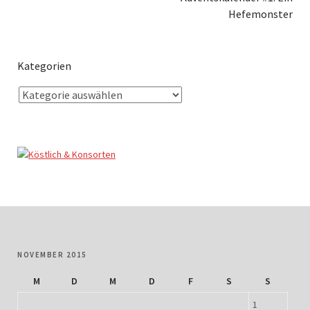
Hefemonster
Kategorien
NOVEMBER 2015
M
D
M
D
F
S
S
1