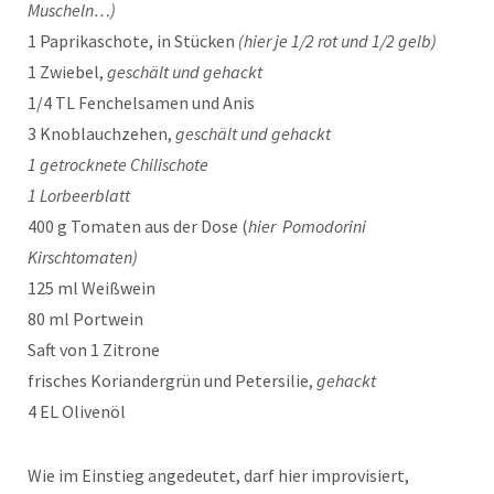
Muscheln…)
1 Paprikaschote, in Stücken
(hier je 1/2 rot und 1/2 gelb)
1 Zwiebel,
geschält und gehackt
1/4 TL Fenchelsamen und Anis
3 Knoblauchzehen,
geschält und gehackt
1 getrocknete Chilischote
1 Lorbeerblatt
400 g Tomaten aus der Dose (
hier Pomodorini
Kirschtomaten)
125 ml Weißwein
80 ml Portwein
Saft von 1 Zitrone
frisches Koriandergrün und Petersilie,
gehackt
4 EL Olivenöl
Wie im Einstieg angedeutet, darf hier improvisiert,