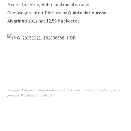
Meeresfrüchten, Huhn- und mediterranen
Gemüsegerichten. Die Flasche
Quinta de Lourosa
Alvarinho 2012
hat 12,50 € gekostet.
Kategorie
Aufgetischt
,
Ausgetrunken
,
Fisch
,
Wein und...
Schlagwörter
Meeresfrüchte
,
portugal
,
Portugiesisch
,
soulfood