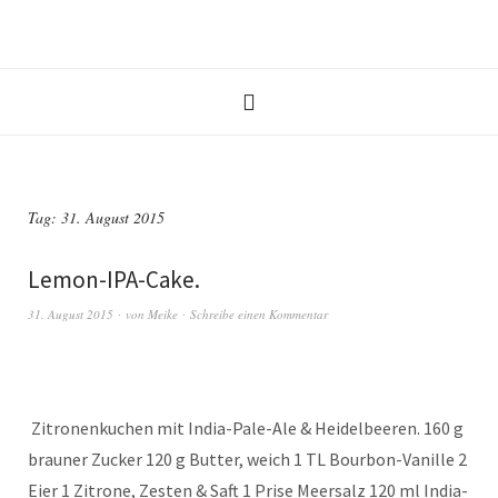
Tag:
31. August 2015
Lemon-IPA-Cake.
31. August 2015
von
Meike
Schreibe einen Kommentar
Zitronenkuchen mit India-Pale-Ale & Heidelbeeren. 160 g
brauner Zucker 120 g Butter, weich 1 TL Bourbon-Vanille 2
Eier 1 Zitrone, Zesten & Saft 1 Prise Meersalz 120 ml India-