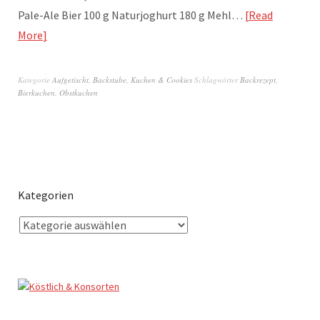
Pale-Ale Bier 100 g Naturjoghurt 180 g Mehl…
Read
More
Kategorie
Aufgetischt
,
Backstube
,
Kuchen & Cookies
Schlagwörter
Backrezept
,
Bierkuchen
,
Obstkuchen
Kategorien