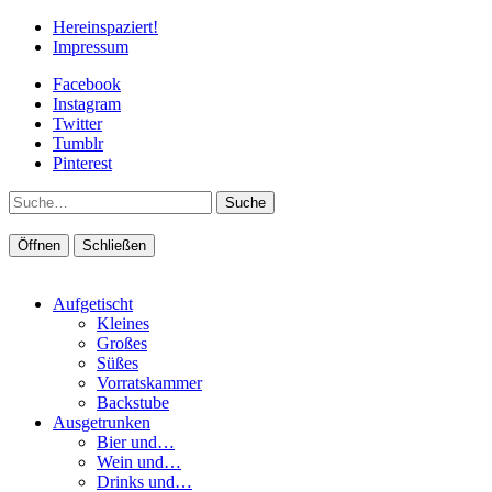
Hereinspaziert!
Impressum
Facebook
Instagram
Twitter
Tumblr
Pinterest
Suche
Öffnen
Schließen
Aufgetischt
Kleines
Großes
Süßes
Vorratskammer
Backstube
Ausgetrunken
Bier und…
Wein und…
Drinks und…