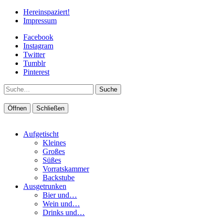
Hereinspaziert!
Impressum
Facebook
Instagram
Twitter
Tumblr
Pinterest
Suche
Öffnen
Schließen
Aufgetischt
Kleines
Großes
Süßes
Vorratskammer
Backstube
Ausgetrunken
Bier und…
Wein und…
Drinks und…