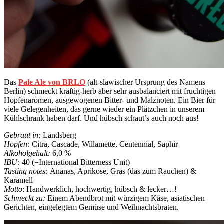
Das
Pale Ale von BRLO
(alt-slawischer Ursprung des Namens
Berlin) schmeckt kräftig-herb aber sehr ausbalanciert mit fruchtigen
Hopfenaromen, ausgewogenen Bitter- und Malznoten. Ein Bier für
viele Gelegenheiten, das gerne wieder ein Plätzchen in unserem
Kühlschrank haben darf. Und hübsch schaut’s auch noch aus!
Gebraut in
:
Landsberg
Hopfen:
Citra, Cascade, Willamette, Centennial, Saphir
Alkoholgehalt:
6,0 %
IBU:
40 (=International Bitterness Unit)
Tasting notes:
Ananas, Aprikose, Gras (das zum Rauchen) &
Karamell
Motto
: Handwerklich, hochwertig, hübsch & lecker…!
Schmeckt zu:
Einem Abendbrot mit würzigem Käse, asiatischen
Gerichten, eingelegtem Gemüse und Weihnachtsbraten.