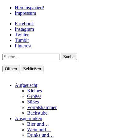
Hereinspaziert!
Impressum
Facebook
Instagram
Twitter
Tumblr
Pinterest
Suche
Öffnen
Schließen
Aufgetischt
Kleines
Großes
Süßes
Vorratskammer
Backstube
Ausgetrunken
Bier und…
Wein und…
Drinks und…