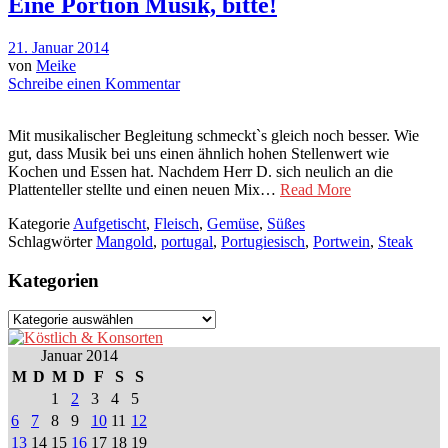
Eine Portion Musik, bitte!
21. Januar 2014
von
Meike
Schreibe einen Kommentar
Mit musikalischer Begleitung schmeckt`s gleich noch besser. Wie
gut, dass Musik bei uns einen ähnlich hohen Stellenwert wie
Kochen und Essen hat. Nachdem Herr D. sich neulich an die
Plattenteller stellte und einen neuen Mix…
Read More
Kategorie
Aufgetischt
,
Fleisch
,
Gemüse
,
Süßes
Schlagwörter
Mangold
,
portugal
,
Portugiesisch
,
Portwein
,
Steak
Kategorien
Kategorien
Januar 2014
M
D
M
D
F
S
S
1
2
3
4
5
6
7
8
9
10
11
12
13
14
15
16
17
18
19