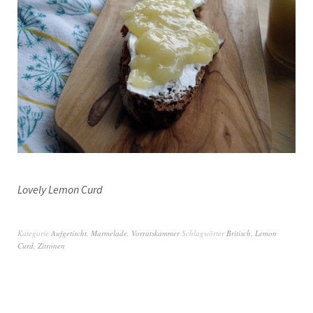
Lovely Lemon Curd
Kategorie
Aufgetischt
,
Marmelade
,
Vorratskammer
Schlagwörter
Britisch
,
Lemon
Curd
,
Zitronen