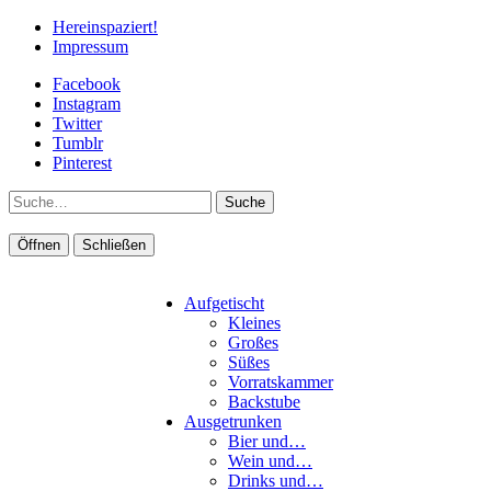
Hereinspaziert!
Impressum
Facebook
Instagram
Twitter
Tumblr
Pinterest
Suche
Öffnen
Schließen
Aufgetischt
Kleines
Großes
Süßes
Vorratskammer
Backstube
Ausgetrunken
Bier und…
Wein und…
Drinks und…