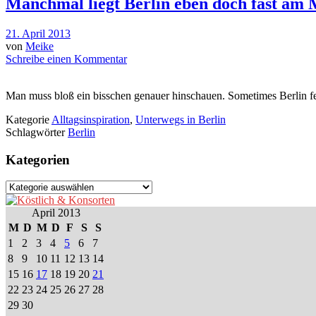
Manchmal liegt Berlin eben doch fast am
21. April 2013
von
Meike
Schreibe einen Kommentar
Man muss bloß ein bisschen genauer hinschauen. Sometimes Berlin feel
Kategorie
Alltagsinspiration
,
Unterwegs in Berlin
Schlagwörter
Berlin
Kategorien
Kategorien
April 2013
M
D
M
D
F
S
S
1
2
3
4
5
6
7
8
9
10
11
12
13
14
15
16
17
18
19
20
21
22
23
24
25
26
27
28
29
30