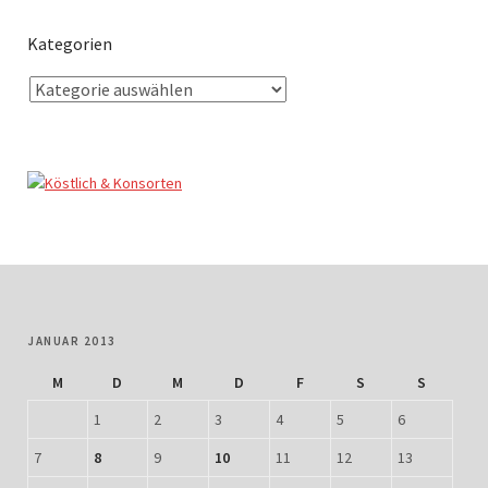
Kategorien
JANUAR 2013
M
D
M
D
F
S
S
1
2
3
4
5
6
7
8
9
10
11
12
13