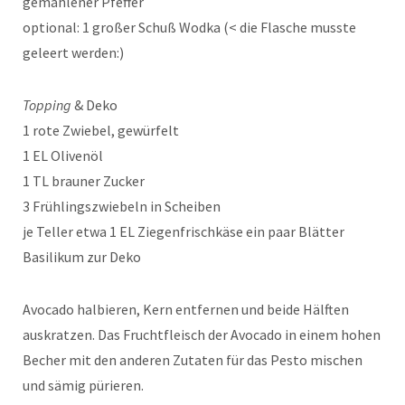
gemahlener Pfeffer
optional: 1 großer Schuß Wodka (< die Flasche musste
geleert werden:)
Topping
& Deko
1 rote Zwiebel, gewürfelt
1 EL Olivenöl
1 TL brauner Zucker
3 Frühlingszwiebeln in Scheiben
je Teller etwa 1 EL Ziegenfrischkäse ein paar Blätter
Basilikum zur Deko
Avocado halbieren, Kern entfernen und beide Hälften
auskratzen. Das Fruchtfleisch der Avocado in einem hohen
Becher mit den anderen Zutaten für das Pesto mischen
und sämig pürieren.