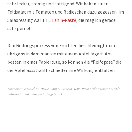
sehr lecker, cremig und sättigend. Wir haben einen
Feldsalat mit Tomaten und Radieschen dazu gegessen. Im
Saladressing war 1 TL
Tahin-Paste
, die mag ich gerade
sehr gerne!
Den Reifungsprozess von Früchten beschleunigt man
übrigens in dem man sie mit einem Apfel lagert. Am
besten in einer Papiertüte, so können die “Reifegase” die
der Apfel ausstrahlt schneller ihre Wirkung entfalten.
Kategorie
Aufgetischt
,
Gemüse
,
Großes
,
Saucen, Dips, Pesto
Schlagwörter
Avocado
,
Italienisch
,
Pasta
,
Spaghetti
,
Vegetarisch