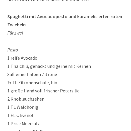
Spaghetti mit Avocadopesto und karamelisierten roten
Zwiebeln
Für zwei
Pesto
1 reife Avocado
1 Thaichili, gehackt und gerne mit Kernen
Saft einer halben Zitrone
½ TL Zitronenschale, bio
1 große Hand voll frischer Petersilie
2 Knoblauchzehen
1 TL Waldhonig
1 EL Olivenöl
1 Prise Meersalz