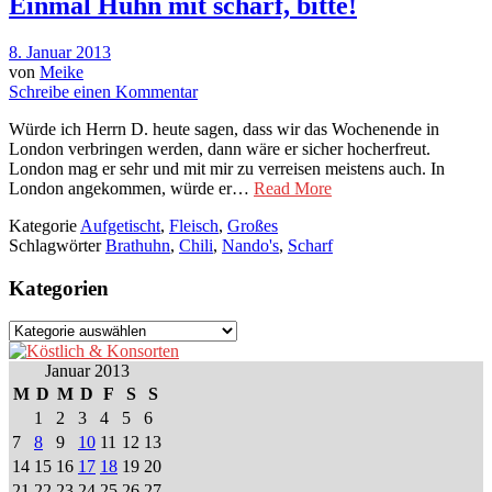
Einmal Huhn mit scharf, bitte!
8. Januar 2013
von
Meike
Schreibe einen Kommentar
Würde ich Herrn D. heute sagen, dass wir das Wochenende in
London verbringen werden, dann wäre er sicher hocherfreut.
London mag er sehr und mit mir zu verreisen meistens auch. In
London angekommen, würde er…
Read More
Kategorie
Aufgetischt
,
Fleisch
,
Großes
Schlagwörter
Brathuhn
,
Chili
,
Nando's
,
Scharf
Kategorien
Kategorien
Januar 2013
M
D
M
D
F
S
S
1
2
3
4
5
6
7
8
9
10
11
12
13
14
15
16
17
18
19
20
21
22
23
24
25
26
27