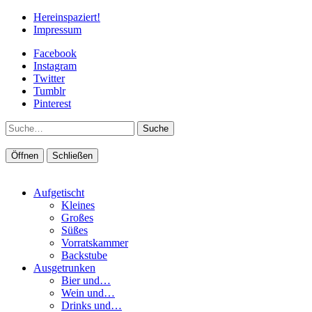
Hereinspaziert!
Impressum
Facebook
Instagram
Twitter
Tumblr
Pinterest
Suche
Öffnen
Schließen
Aufgetischt
Kleines
Großes
Süßes
Vorratskammer
Backstube
Ausgetrunken
Bier und…
Wein und…
Drinks und…