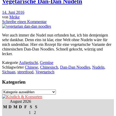
Vegetarische Dan-Dan Nudeln
14. Juni 2016
von
Meike
Schreibe einen Kommentar
Wer auch immer die Nudel nun erfunden hat, ich bin demjenigen
sehr dankbar. Denn eins ist klar, eine Welt ohne Nudeln wäre für
mich undenkbar. Hier ein Rezept für eine vegetarische Variante der
chinesischen Dan-Dan Noodles. Schnell gekocht, würzig und
lecker.
Kategorie
Aufgetischt
,
Gemüse
Schlagwörter
Chinese
,
Chinesisch
,
Dan-Dan Noodles
,
Nudeln
,
Sichuan
,
streetfood
,
Vegetarisch
Kategorien
Kategorien
August 2026
M
D
M
D
F
S
S
1
2