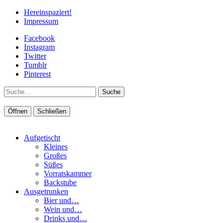
Hereinspaziert!
Impressum
Facebook
Instagram
Twitter
Tumblr
Pinterest
Suche
Öffnen
Schließen
Aufgetischt
Kleines
Großes
Süßes
Vorratskammer
Backstube
Ausgetrunken
Bier und…
Wein und…
Drinks und…