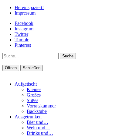
Hereinspaziert!
Impressum
Facebook
Instagram
Twitter
Tumblr
Pinterest
Suche
Öffnen
Schließen
Aufgetischt
Kleines
Großes
Süßes
Vorratskammer
Backstube
Ausgetrunken
Bier und…
Wein und…
Drinks und…