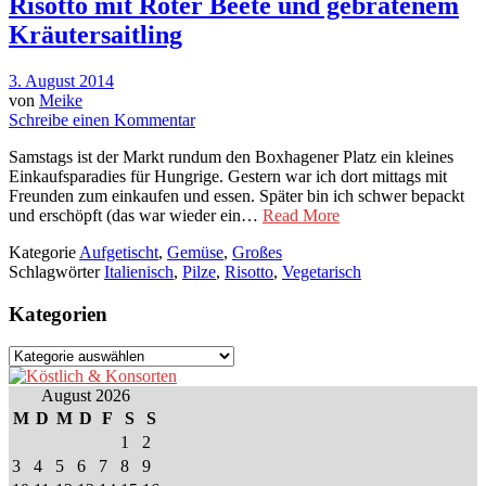
Risotto mit Roter Beete und gebratenem
Kräutersaitling
3. August 2014
von
Meike
Schreibe einen Kommentar
Samstags ist der Markt rundum den Boxhagener Platz ein kleines
Einkaufsparadies für Hungrige. Gestern war ich dort mittags mit
Freunden zum einkaufen und essen. Später bin ich schwer bepackt
und erschöpft (das war wieder ein…
Read More
Kategorie
Aufgetischt
,
Gemüse
,
Großes
Schlagwörter
Italienisch
,
Pilze
,
Risotto
,
Vegetarisch
Kategorien
Kategorien
August 2026
M
D
M
D
F
S
S
1
2
3
4
5
6
7
8
9