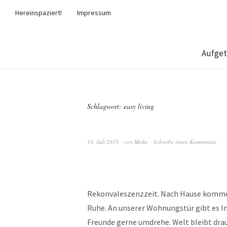
Hereinspaziert!
Impressum
Aufget
Schlagwort:
easy living
14. Juli 2015
von
Meike
Schreibe einen Kommentar
Rekonvaleszenzzeit. Nach Hause kommen
Ruhe. An unserer Wohnungstür gibt es Inn
Freunde gerne umdrehe. Welt bleibt dra