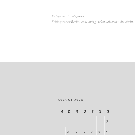
Kategorie
Uncategorized
Schlagwörter
Berlin
,
easy living
,
rekonvaleszenz
,
the kitchn
AUGUST 2026
M
D
M
D
F
S
S
1
2
3
4
5
6
7
8
9