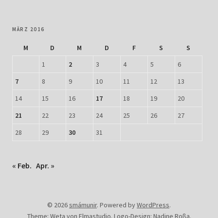
MÄRZ 2016
M
D
M
D
F
S
S
1
2
3
4
5
6
7
8
9
10
11
12
13
14
15
16
17
18
19
20
21
22
23
24
25
26
27
28
29
30
31
« Feb.
Apr. »
© 2026
smámunir
.
Powered by
WordPress
.
Theme: Weta von
Elmastudio
.
Logo-Design:
Nadine Roßa
.