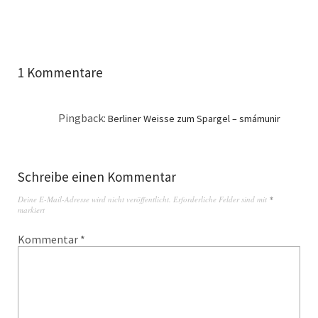
1 Kommentare
Pingback:
Berliner Weisse zum Spargel – smámunir
Schreibe einen Kommentar
Deine E-Mail-Adresse wird nicht veröffentlicht.
Erforderliche Felder sind mit
*
markiert
Kommentar
*