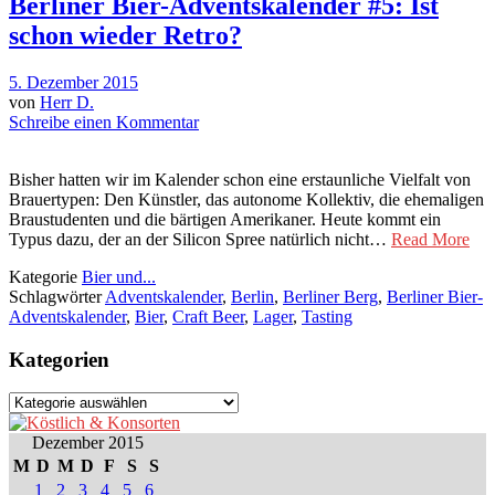
Berliner Bier-Adventskalender #5: Ist
schon wieder Retro?
5. Dezember 2015
von
Herr D.
Schreibe einen Kommentar
Bisher hatten wir im Kalender schon eine erstaunliche Vielfalt von
Brauertypen: Den Künstler, das autonome Kollektiv, die ehemaligen
Braustudenten und die bärtigen Amerikaner. Heute kommt ein
Typus dazu, der an der Silicon Spree natürlich nicht…
Read More
Kategorie
Bier und...
Schlagwörter
Adventskalender
,
Berlin
,
Berliner Berg
,
Berliner Bier-
Adventskalender
,
Bier
,
Craft Beer
,
Lager
,
Tasting
Kategorien
Kategorien
Dezember 2015
M
D
M
D
F
S
S
1
2
3
4
5
6