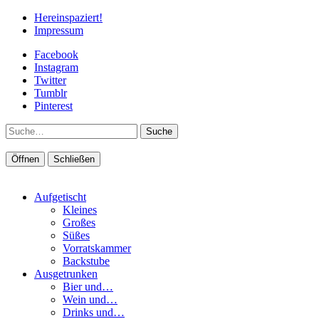
Hereinspaziert!
Impressum
Facebook
Instagram
Twitter
Tumblr
Pinterest
Suche
Öffnen
Schließen
Aufgetischt
Kleines
Großes
Süßes
Vorratskammer
Backstube
Ausgetrunken
Bier und…
Wein und…
Drinks und…